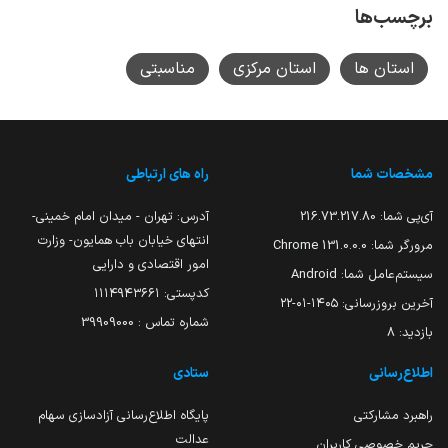
برچسب‌ها
استان ها
استان مرکزی
مناسبتی
مشخصات شما
راه های ارتباطی
آی‌پی شما:
216.73.217.80
آدرس: تهران - میدان امام خمینی-
انتهای خیابان باب همایون- وزارت
مرورگر شما:
131.0.0.0 Chrome
امور اقتصادی و دارایی
سیستم‌عامل شما:
Android
کدپستی: ۱۱۱۴۹۴۳۶۶۱
آخرین بروزرسانی:
۱۴۰۵-۰۱-۲۲
شماره تماس : 39909000
بازدید:
8
اطلاع‌رسانی
ستادی
راهبرد مشارکتی
پایگاه اطلاع‌رسانی آزادسازی سهام
عدالت
حریم خصوصی کاربران