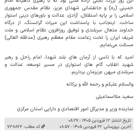
این روز بزرگ، تجلی اراده ملتی بود که با رهبری داهیانه امام
خمینی (ره) و جانفشانی شهدای عزیز، نظام مقدس جمهوری
اسلامی را بر پایه استقلال، آزادی، عدالت و باورهای دینی استوار
ساخت. اینجانب با پاسداشت این میراث گرانسنگ، از درگاه
خداوند متعال سربلندی و توفیق روزافزون نظام اسلامی و ملت
شریف ایران را تحت زعامت مقام معظم رهبری (مدظله العالی)
مسئلت می‌نمایم.
امید که با تاسی از آرمان های بلند شهدا، امام راحل و رهبر
شهید انقلاب گام های استواری در مسیر توسعه، عدالت و
سربلندی میهن عزیزمان برداریم.
والسلام علیکم و رحمه الله و برکاته
سعید ملااسماعیلی
نماینده وزیر و مدیرکل امور اقتصادی و دارایی استان مرکزی
تاریخ انتشار: ۱۲ فروردین ۱۴۰۵ - ۰۸:۲۷
آخرین بروزرسانی: ۲۲ فروردین ۱۴۰۵ - ۰۸:۵۷
کد مطلب: 738826