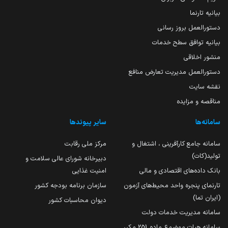
بیانیه تارنما
دستورالعمل بروز رسانی
بیانیه توافق سطح خدمات
منشور اخلاقی
دستورالعمل مدیریت تعارض منافع
نقشه سایت
مناقصه و مزایده
سامانه‌ها
سایر پیوندها
سامانه جامع کارآفرینی ، اشتغال و
مرکز ملی رقابت
تولید(کات)
دبیرخانه شورای عالی سلامت و
بانک داده‌های اقتصادی و مالی
امنیت غذایی
تارنمای پنجره واحد محیط‌های آزمون
سازمان برنامه بودجه کشور
(ایران تما)
دیوان محاسبات کشور
سامانه مدیریت خدمات دولت
سامانه هیات موضوع ماده 251 مکرر