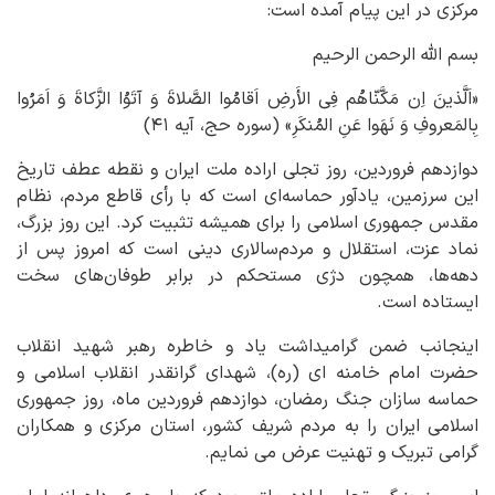
مرکزی در این پیام آمده است:
بسم الله الرحمن الرحیم
«اَلَّذینَ اِن مَکَّنّاهُم فِی الأَرضِ اَقامُوا الصَّلاةَ وَ آتَوُا الزَّکاةَ وَ اَمَرُوا
بِالمَعروفِ وَ نَهَوا عَنِ المُنکَرِ» (سوره حج، آیه ۴۱)
دوازدهم فروردین، روز تجلی اراده ملت ایران و نقطه عطف تاریخ
این سرزمین، یادآور حماسه‌ای است که با رأی قاطع مردم، نظام
مقدس جمهوری اسلامی را برای همیشه تثبیت کرد. این روز بزرگ،
نماد عزت، استقلال و مردم‌سالاری دینی است که امروز پس از
دهه‌ها، همچون دژی مستحکم در برابر طوفان‌های سخت
ایستاده است.
اینجانب ضمن گرامیداشت یاد و خاطره رهبر شهید انقلاب
حضرت امام خامنه ای (ره)، شهدای گرانقدر انقلاب اسلامی و
حماسه سازان جنگ رمضان، دوازدهم فروردین ماه، روز جمهوری
اسلامی ایران را به مردم شریف کشور، استان مرکزی و همکاران
گرامی تبریک و تهنیت عرض می نمایم.