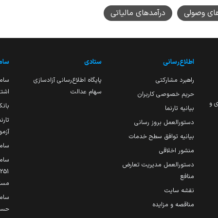
های وصولی
درآمدهای مالیاتی
اطلاع‌رسانی
ستادی
ساما
راهبرد مشارکتی
پایگاه اطلاع‌رسانی آزادسازی
ساما
سهام عدالت
اشتغ
حریم خصوصی کاربران
ی و
بانک
بیانیه تارنما
تارن
دستورالعمل بروز رسانی
آزمو
بیانیه توافق سطح خدمات
سام
منشور اخلاقی
ساما
دستورالعمل مدیریت تعارض
منافع
مست
نقشه سایت
سام
مناقصه و مزایده
حساب