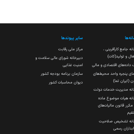
نه‌ها
سایر پیوندها
نه جامع کارآفرینی ،
مرکز ملی رقابت
ال و تولید(کات)
دبیرخانه شورای عالی سلامت و
 داده‌های اقتصادی و مالی
امنیت غذایی
مای پنجره واحد محیط‌های
سازمان برنامه بودجه کشور
ن (ایران تما)
دیوان محاسبات کشور
انه مدیریت خدمات دولت
نه هیات موضوع ماده
251 مکرر قانون مالیات‌های
قیم
انه تشخیص صلاحیت
داران رسمی