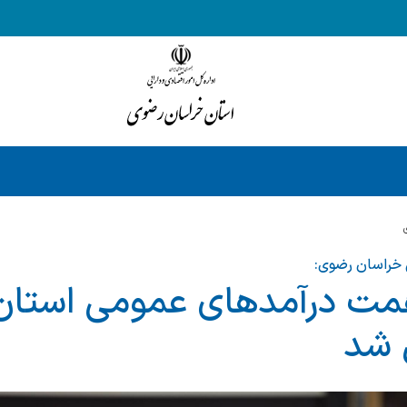
ی خراسان رضوی:
ود ۴۳ همت درآمدهای عمومی استا