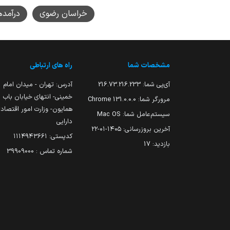
خراسان رضوی
درآمد
مشخصات شما
راه های ارتباطی
آی‌پی شما:
216.73.216.233
آدرس: تهران - میدان امام
خمینی- انتهای خیابان باب
مرورگر شما:
131.0.0.0 Chrome
همایون- وزارت امور اقتصاد
سیستم‌عامل شما:
Mac OS
دارایی
آخرین بروزرسانی:
۱۴۰۵-۰۱-۲۲
کدپستی: ۱۱۱۴۹۴۳۶۶۱
بازدید:
17
شماره تماس : 39909000