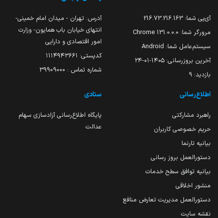
آی‌پی شما:
216.73.216.163
آدرس: تهران - میدان امام خمینی-
انتهای خیابان باب همایون- وزارت
مرورگر شما:
131.0.0.0 Chrome
امور اقتصادی و دارایی
سیستم‌عامل شما:
Android
کدپستی: ۱۱۱۴۹۴۳۶۶۱
آخرین بروزرسانی:
۱۴۰۵-۰۱-۲۴
شماره تماس : 39909000
بازدید:
9
اطلاع‌رسانی
ستادی
راهبرد مشارکتی
پایگاه اطلاع‌رسانی آزادسازی سهام
عدالت
حریم خصوصی کاربران
بیانیه تارنما
دستورالعمل بروز رسانی
بیانیه توافق سطح خدمات
منشور اخلاقی
دستورالعمل مدیریت تعارض منافع
نقشه سایت