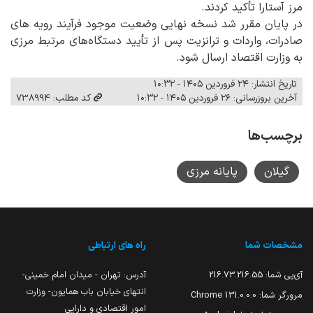
مرز آستارا تأکید کردند.
در پایان مقرر شد نسخه نهایی وضعیت موجود فرآیند رویه های
صادرات، واردات و ترانزیت پس از تأیید دستگاه‌های مرتبط مرزی
به وزارت اقتصاد ارسال شود.
تاریخ انتشار: ۲۴ فروردین ۱۴۰۵ - ۱۰:۳۲
آخرین بروزرسانی: ۲۶ فروردین ۱۴۰۵ - ۱۰:۳۲
کد مطلب: 738994
برچسب‌ها
گیلان
پایانه مرزی
مشخصات شما
راه های ارتباطی
آی‌پی شما:
216.73.216.55
آدرس: تهران - میدان امام خمینی-
انتهای خیابان باب همایون- وزارت
مرورگر شما:
131.0.0.0 Chrome
امور اقتصادی و دارایی