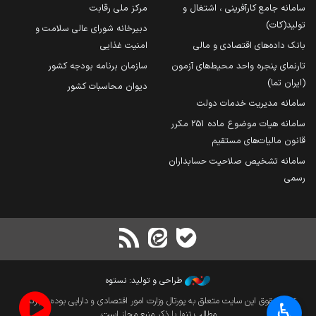
سامانه جامع کارآفرینی ، اشتغال و
مرکز ملی رقابت
تولید(کات)
دبیرخانه شورای عالی سلامت و
بانک داده‌های اقتصادی و مالی
امنیت غذایی
تارنمای پنجره واحد محیط‌های آزمون
سازمان برنامه بودجه کشور
(ایران تما)
دیوان محاسبات کشور
سامانه مدیریت خدمات دولت
سامانه هیات موضوع ماده 251 مکرر
قانون مالیات‌های مستقیم
سامانه تشخیص صلاحیت حسابداران
رسمی
طراحی و تولید: نستوه
تمام حقوق این سایت متعلق به پورتال وزارت امور اقتصادی و دارایی بوده و بازنشر
♿︎
مطالب تنها با ذکر منبع مجاز است.