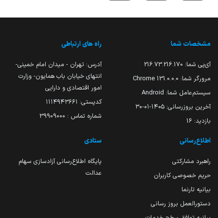
مشخصات شما
راه های ارتباطی
آی‌پی شما:
216.73.216.170
آدرس: تهران - میدان امام خمینی-
انتهای خیابان باب همایون- وزارت
مرورگر شما:
131.0.0.0 Chrome
امور اقتصادی و دارایی
سیستم‌عامل شما:
Android
کدپستی: ۱۱۱۴۹۴۳۶۶۱
آخرین بروزرسانی:
۱۴۰۵-۰۱-۳۰
شماره تماس : 39909000
بازدید:
16
اطلاع‌رسانی
ستادی
راهبرد مشارکتی
پایگاه اطلاع‌رسانی آزادسازی سهام
عدالت
حریم خصوصی کاربران
بیانیه تارنما
دستورالعمل بروز رسانی
بیانیه توافق سطح خدمات