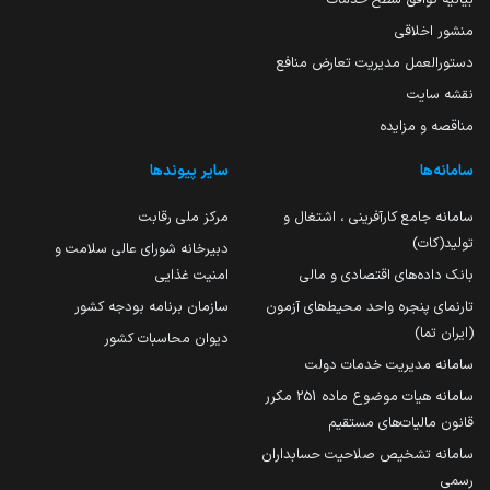
منشور اخلاقی
دستورالعمل مدیریت تعارض منافع
نقشه سایت
مناقصه و مزایده
سامانه‌ها
سایر پیوندها
سامانه جامع کارآفرینی ، اشتغال و
مرکز ملی رقابت
تولید(کات)
دبیرخانه شورای عالی سلامت و
بانک داده‌های اقتصادی و مالی
امنیت غذایی
تارنمای پنجره واحد محیط‌های آزمون
سازمان برنامه بودجه کشور
(ایران تما)
دیوان محاسبات کشور
سامانه مدیریت خدمات دولت
سامانه هیات موضوع ماده 251 مکرر
قانون مالیات‌های مستقیم
سامانه تشخیص صلاحیت حسابداران
رسمی