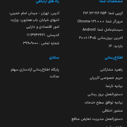
مشخصات شما
راه های ارتباطی
آی‌پی شما:
216.73.216.254
آدرس: تهران - میدان امام خمینی-
انتهای خیابان باب همایون- وزارت
مرورگر شما:
131.0.0.0 Chrome
امور اقتصادی و دارایی
سیستم‌عامل شما:
Android
کدپستی: ۱۱۱۴۹۴۳۶۶۱
آخرین بروزرسانی:
۱۴۰۵-۰۱-۳۰
شماره تماس : 39909000
بازدید:
16
اطلاع‌رسانی
ستادی
راهبرد مشارکتی
پایگاه اطلاع‌رسانی آزادسازی سهام
عدالت
حریم خصوصی کاربران
بیانیه تارنما
دستورالعمل بروز رسانی
بیانیه توافق سطح خدمات
منشور اخلاقی
دستورالعمل مدیریت تعارض منافع