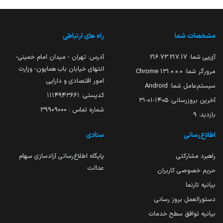
مشخصات شما
راه های ارتباطی
آی‌پی شما:
216.73.217.17
آدرس: تهران - میدان امام خمینی-
انتهای خیابان باب همایون- وزارت
مرورگر شما:
131.0.0.0 Chrome
امور اقتصادی و دارایی
سیستم‌عامل شما:
Android
کدپستی: ۱۱۱۴۹۴۳۶۶۱
آخرین بروزرسانی:
۱۴۰۵-۰۱-۳۱
شماره تماس : 39909000
بازدید:
9
اطلاع‌رسانی
ستادی
راهبرد مشارکتی
پایگاه اطلاع‌رسانی آزادسازی سهام
عدالت
حریم خصوصی کاربران
بیانیه تارنما
دستورالعمل بروز رسانی
بیانیه توافق سطح خدمات