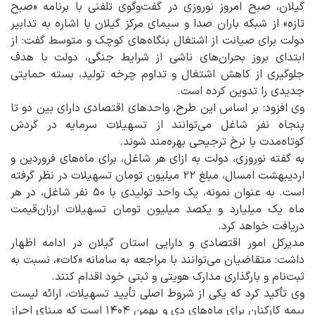
گیلان، صبح امروز نوروزی در گفت‌وگوی تلفنی با برنامه «صبح
تازه» از شبکه باران صدا و سیمای مرکز گیلان با اشاره به تدابیر
دولت برای صیانت از اشتغال بنگاه‌های کوچک و متوسط گفت: از
ابتدای بروز بحران‌های ناشی از شرایط جنگی، دولت با هدف
جلوگیری از کاهش اشتغال و تداوم چرخه تولید، بسته حمایتی
جدیدی را تدوین کرده است.
وی افزود: بر اساس این طرح، واحدهای اقتصادی دارای بین دو تا
پنجاه نفر شاغل می‌توانند از تسهیلات سرمایه در گردش
کوتاه‌مدت با نرخ ترجیحی بهره‌مند شوند.
به گفته نوروزی، دولت به ازای هر شاغل، برای ماه‌های فروردین و
اردیبهشت امسال، مبلغ ۲۲ میلیون تومان تسهیلات در نظر گرفته
است. به عنوان نمونه، یک واحد تولیدی با ۵۰ نفر شاغل، در هر
ماه یک میلیارد و یکصد میلیون تومان تسهیلات ارزان‌قیمت
دریافت خواهد کرد.
مدیرکل امور اقتصادی و دارایی استان گیلان در ادامه اظهار
داشت: متقاضیان می‌توانند با مراجعه به سامانه «کات»، نسبت به
ثبت‌نام و بارگذاری مدارک هویتی و ثبتی خود اقدام کنند.
وی تأکید کرد که یکی از شروط اصلی تأیید تسهیلات، ارائه لیست
بیمه کارکنان برای ماه‌های دی و بهمن ۱۴۰۴ است که مبنای احراز