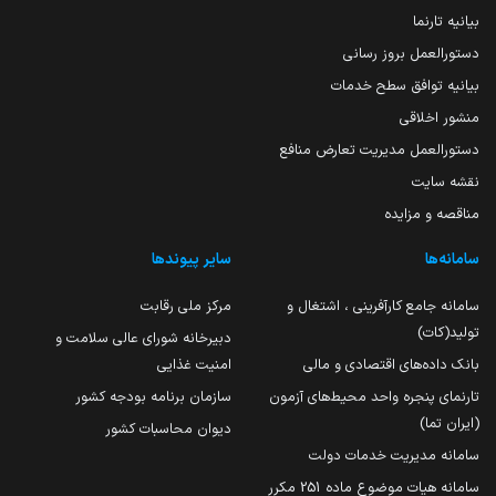
بیانیه تارنما
دستورالعمل بروز رسانی
بیانیه توافق سطح خدمات
منشور اخلاقی
دستورالعمل مدیریت تعارض منافع
نقشه سایت
مناقصه و مزایده
سامانه‌ها
سایر پیوندها
سامانه جامع کارآفرینی ، اشتغال و
مرکز ملی رقابت
تولید(کات)
دبیرخانه شورای عالی سلامت و
بانک داده‌های اقتصادی و مالی
امنیت غذایی
تارنمای پنجره واحد محیط‌های آزمون
سازمان برنامه بودجه کشور
(ایران تما)
دیوان محاسبات کشور
سامانه مدیریت خدمات دولت
سامانه هیات موضوع ماده 251 مکرر