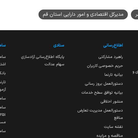
ر
مدیرکل اقتصادی و امور دارایی استان قم
اطلاع‌رسانی
ستادی
ساما
راهبرد مشارکتی
پایگاه اطلاع‌رسانی آزادسازی
ساما
سهام عدالت
اشتغ
حریم خصوصی کاربران
ی و
بانک
بیانیه تارنما
تارن
دستورالعمل بروز رسانی
آزمو
بیانیه توافق سطح خدمات
سام
منشور اخلاقی
ساما
دستورالعمل مدیریت تعارض
منافع
مست
نقشه سایت
سام
مناقصه و مزایده