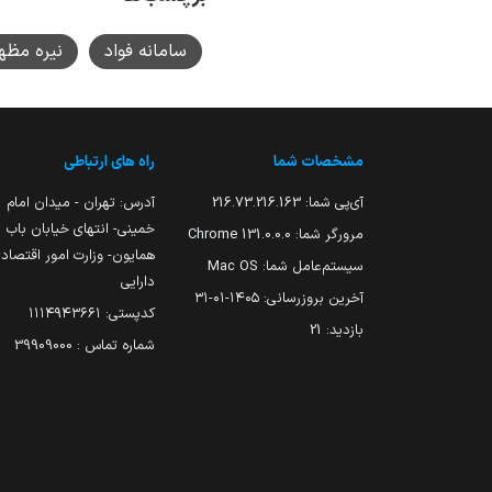
سامانه فواد
نیره مظه
مشخصات شما
راه های ارتباطی
آی‌پی شما:
216.73.216.163
آدرس: تهران - میدان امام
خمینی- انتهای خیابان باب
مرورگر شما:
131.0.0.0 Chrome
همایون- وزارت امور اقتصاد
سیستم‌عامل شما:
Mac OS
دارایی
آخرین بروزرسانی:
۱۴۰۵-۰۱-۳۱
کدپستی: ۱۱۱۴۹۴۳۶۶۱
بازدید:
21
شماره تماس : 39909000