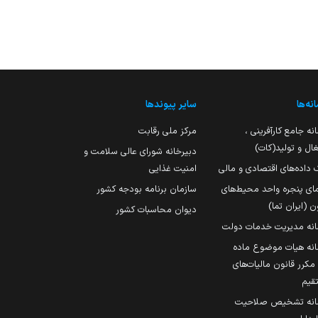
نه‌ها
سایر پیوندها
نه جامع کارآفرینی ،
مرکز ملی رقابت
ال و تولید(کات)
دبیرخانه شورای عالی سلامت و
 داده‌های اقتصادی و مالی
امنیت غذایی
مای پنجره واحد محیط‌های
سازمان برنامه بودجه کشور
ن (ایران تما)
دیوان محاسبات کشور
انه مدیریت خدمات دولت
نه هیات موضوع ماده
251 مکرر قانون مالیات‌های
قیم
انه تشخیص صلاحیت