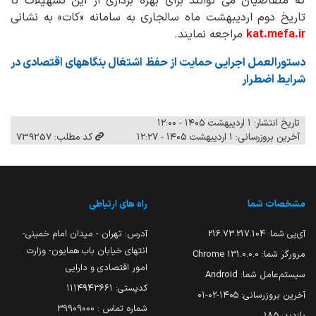
که متقاضیان می توانند برای بهره برداری از این تسهیلات تا
تاریخ دوم اردیبهشت ماه سالجاری به سامانه «کات» به نشانی
kat.mefa.ir
مراجعه نمایند.
دستورالعمل اجرایی حمایت از حفظ اشتغال بنگاههای اقتصادی در
شرایط اضطرار
تاریخ انتشار: ۱ اردیبهشت ۱۴۰۵ - ۱۲:۰۰
آخرین بروزرسانی: ۱ اردیبهشت ۱۴۰۵ - ۱۲:۲۷
کد مطلب: 739257
مشخصات شما
راه های ارتباطی
آی‌پی شما:
216.73.217.104
آدرس: تهران - میدان امام خمینی-
انتهای خیابان باب همایون- وزارت
مرورگر شما:
131.0.0.0 Chrome
امور اقتصادی و دارایی
سیستم‌عامل شما:
Android
کدپستی: ۱۱۱۴۹۴۳۶۶۱
آخرین بروزرسانی:
۱۴۰۵-۰۲-۰۱
شماره تماس : 39909000
بازدید:
185