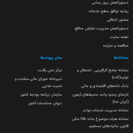
دستورالعمل بروز رسانی
بیانیه توافق سطح خدمات
منشور اخلاقی
دستورالعمل مدیریت تعارض منافع
نقشه سایت
مناقصه و مزایده
سامانه‌ها
سایر پیوندها
سامانه جامع کارآفرینی ، اشتغال و
مرکز ملی رقابت
تولید(کات)
دبیرخانه شورای عالی سلامت و
بانک داده‌های اقتصادی و مالی
امنیت غذایی
تارنمای پنجره واحد محیط‌های آزمون
سازمان برنامه بودجه کشور
(ایران تما)
دیوان محاسبات کشور
سامانه مدیریت خدمات دولت
سامانه هیات موضوع ماده 251 مکرر
قانون مالیات‌های مستقیم