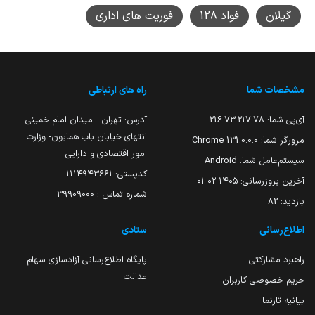
گیلان
فواد 128
فوریت های اداری
مشخصات شما
راه های ارتباطی
آی‌پی شما:
216.73.217.78
آدرس: تهران - میدان امام خمینی-
انتهای خیابان باب همایون- وزارت
مرورگر شما:
131.0.0.0 Chrome
امور اقتصادی و دارایی
سیستم‌عامل شما:
Android
کدپستی: ۱۱۱۴۹۴۳۶۶۱
آخرین بروزرسانی:
۱۴۰۵-۰۲-۰۱
شماره تماس : 39909000
بازدید:
82
اطلاع‌رسانی
ستادی
راهبرد مشارکتی
پایگاه اطلاع‌رسانی آزادسازی سهام
عدالت
حریم خصوصی کاربران
بیانیه تارنما