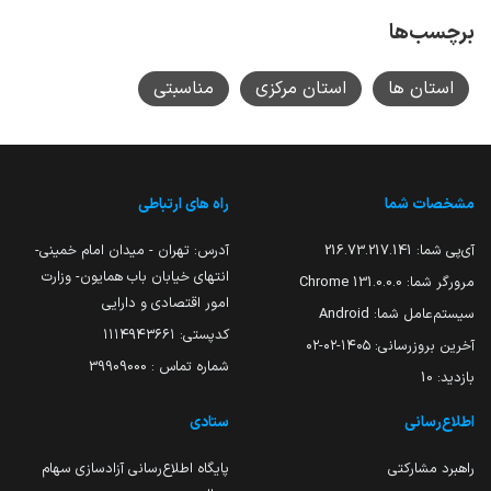
برچسب‌ها
استان ها
استان مرکزی
مناسبتی
مشخصات شما
راه های ارتباطی
آی‌پی شما:
216.73.217.141
آدرس: تهران - میدان امام خمینی-
انتهای خیابان باب همایون- وزارت
مرورگر شما:
131.0.0.0 Chrome
امور اقتصادی و دارایی
سیستم‌عامل شما:
Android
کدپستی: ۱۱۱۴۹۴۳۶۶۱
آخرین بروزرسانی:
۱۴۰۵-۰۲-۰۲
شماره تماس : 39909000
بازدید:
10
اطلاع‌رسانی
ستادی
راهبرد مشارکتی
پایگاه اطلاع‌رسانی آزادسازی سهام