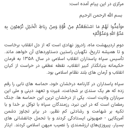
مرکزی در این پیام آمده است:
بسم الله الرحمن الرحیم
«وَأَعِدُّوا لَهُمْ مَا اسْتَطَعْتُمْ مِنْ قُوَّةٍ وَمِنْ رِبَاطِ الْخَیْلِ تُرْهِبُونَ بِهِ
عَدُوَّ اللَّهِ وَعَدُوَّکُمْ»
دوم اردیبهشت ماه، زادروز نهادی است که از دل انقلاب برخاست
و تا همیشه تاریخ، نگهبان راستین دستاوردهای آن خواهد ماند.
تأسیس سپاه پاسداران انقلاب اسلامی در سال ۱۳۵۸ به فرمان
حکیمانه بنیانگذار کبیر انقلاب، نقطه عطفی در حراست از کیان
انقلاب و آرمان های بلند نظام اسلامی بود.
سپاه پاسداران در کارنامه درخشان خود، حماسه های نابی را رقم
زده که هر یک سندی بر شجاعت، غیرت و تعهد دینی و ملی این
سربازان ولایت است. یکی از درخشان ترین این حماسه ها، جنگ
رمضان است که در این نبرد، رزمندگان سپاه با توکل بر خدا و با
تکیه بر شهامت و رشادتی کم نظیر، در برابر تجاوز دشمن
آمریکایی - صهیونی ایستادگی کردند و با تحمل جانفشانی های
بسیار، پیروزی‌های ارزشمندی را نصیب میهن اسلامی کردند. ایثار