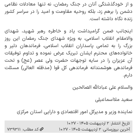
و از خودگذشتگی آنان در جنگ رمضان، نه تنها معادلات نظامی
دشمن را برهم زد، بلکه روحیه مقاومت و امید را در سراسر کشور
زنده نگاه داشته است.
اینجانب ضمن گرامیداشت یاد و خاطره رهبر شهید، شهدای
والامقام انقلاب اسلامی، به ویژه شهدای جنگ رمضان این روز
بزرگ را به تمامی پاسداران انقلاب اسلامی، فرماندهان دلیر و
خانواده‌های محترم ایشان تبریک عرض نموده و تداوم توفیقات
آن عزیزان را در سایه توجهات حضرت ولی عصر (عج) و تحت
فرماندهی هوشمندانه فرماندهی کل قوا (مدظله العالی) مسئلت
دارم.
والسلام علی عبادالله الصالحین
سعید ملااسماعیلی
نماینده وزیر و مدیرکل امور اقتصادی و دارایی استان مرکزی
تاریخ انتشار: ۲ اردیبهشت ۱۴۰۵ - ۱۰:۲۷
آخرین بروزرسانی: ۲ اردیبهشت ۱۴۰۵ - ۱۰:۲۷
کد مطلب: 739311