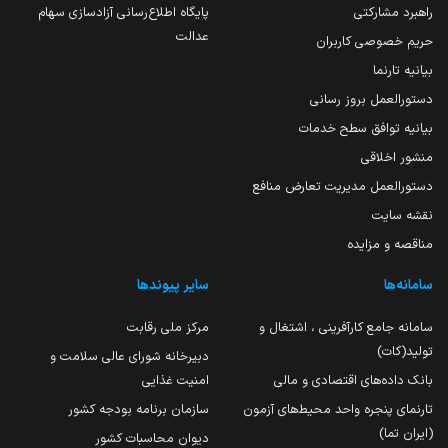
راهبرد مشارکتی
پایگاه اطلاع‌رسانی آزادسازی سهام
عدالت
حریم خصوصی کاربران
بیانیه تارنما
دستورالعمل بروز رسانی
بیانیه توافق سطح خدمات
منشور اخلاقی
دستورالعمل مدیریت تعارض منافع
نقشه سایت
مناقصه و مزایده
سامانه‌ها
سایر پیوندها
سامانه جامع کارآفرینی ، اشتغال و
مرکز ملی رقابت
تولید(کات)
دبیرخانه شورای عالی سلامت و
بانک داده‌های اقتصادی و مالی
امنیت غذایی
تارنمای پنجره واحد محیط‌های آزمون
سازمان برنامه بودجه کشور
(ایران تما)
دیوان محاسبات کشور