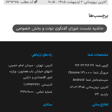
آخرین بروزرسانی: ۲ اردیبهشت ۱۴۰۵ - ۲۰:۵۱
کد مطلب: 739375
برچسب‌ها
حاشیه نشست شورای گفتگوی دولت و بخش خصوصی
مشخصات شما
راه های ارتباطی
آی‌پی شما:
216.73.216.67
آدرس: تهران - میدان امام خمینی-
انتهای خیابان باب همایون- وزارت
مرورگر شما:
131.0.0.0 Chrome
امور اقتصادی و دارایی
سیستم‌عامل شما:
Android
کدپستی: ۱۱۱۴۹۴۳۶۶۱
آخرین بروزرسانی:
۱۴۰۵-۰۲-۰۲
شماره تماس : 39909000
بازدید:
33
اطلاع‌رسانی
ستادی