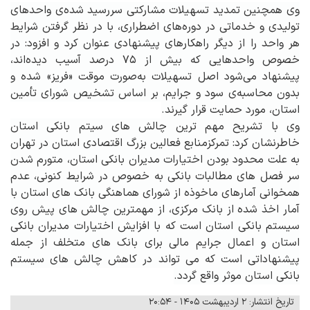
وی همچنین تمدید تسهیلات مشارکتی سررسید شده‌ی واحدهای
تولیدی و خدماتی در دوره‌های اضطراری، با در نظر گرفتن شرایط
هر واحد را از دیگر راهکارهای پیشنهادی عنوان کرد و افزود: در
خصوص واحدهایی که بیش از
۷۵
درصد آسیب دیده‌اند،
پیشنهاد می‌شود اصل تسهیلات به‌صورت موقت «فریز» شده و
بدون محاسبه‌ی سود و جرایم، بر اساس تشخیص شورای تأمین
استان، مورد حمایت قرار گیرند
.
وی با تشریح مهم ترین چالش های سیتم بانکی استان
خاطرنشان کرد: تمرکزمنابع فعالین بزرگ اقتصادی استان در تهران
به علت محدود بودن اختیارات مدیران بانکی استان، متورم شدن
سر فصل های مطالبات بانکی به خصوص در شرایط کنونی، عدم
همخوانی آمارهای ماخوذه از شورای هماهنگی بانک های استان با
آمار اخذ شده از بانک مرکزی، از مهمترین چالش های پیش روی
سیستم بانکی استان است که با افزایش اختیارات مدیران بانکی
استان و اعمال جرایم مالی برای بانک های متخلف از جمله
پیشنهاداتی است که می تواند در کاهش چالش های سیستم
بانکی استان موثر واقع گردد.
تاریخ انتشار: ۲ اردیبهشت ۱۴۰۵ - ۲۰:۵۴