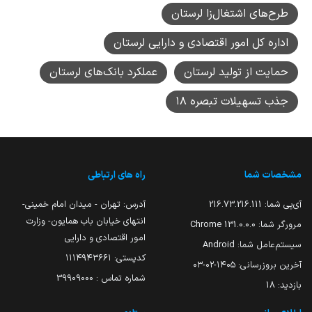
طرح‌های اشتغال‌زا لرستان
اداره کل امور اقتصادی و دارایی لرستان
حمایت از تولید لرستان
عملکرد بانک‌های لرستان
جذب تسهیلات تبصره ۱۸
مشخصات شما
راه های ارتباطی
آی‌پی شما:
216.73.216.111
آدرس: تهران - میدان امام خمینی-
انتهای خیابان باب همایون- وزارت
مرورگر شما:
131.0.0.0 Chrome
امور اقتصادی و دارایی
سیستم‌عامل شما:
Android
کدپستی: ۱۱۱۴۹۴۳۶۶۱
آخرین بروزرسانی:
۱۴۰۵-۰۲-۰۳
شماره تماس : 39909000
بازدید:
18