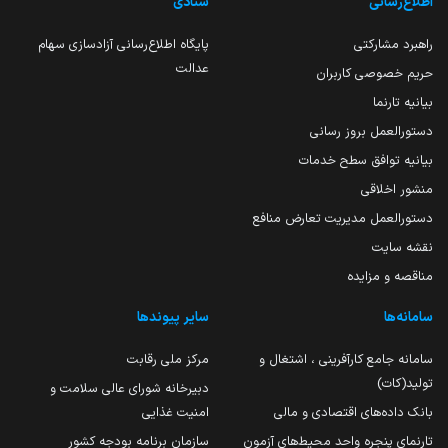
اطلاع‌رسانی
ستادی
راهبرد مشارکتی
پایگاه اطلاع‌رسانی آزادسازی سهام
عدالت
حریم خصوصی کاربران
بیانیه تارنما
دستورالعمل بروز رسانی
بیانیه توافق سطح خدمات
منشور اخلاقی
دستورالعمل مدیریت تعارض منافع
نقشه سایت
مناقصه و مزایده
سامانه‌ها
سایر پیوندها
سامانه جامع کارآفرینی ، اشتغال و
مرکز ملی رقابت
تولید(کات)
دبیرخانه شورای عالی سلامت و
بانک داده‌های اقتصادی و مالی
امنیت غذایی
تارنمای پنجره واحد محیط‌های آزمون
سازمان برنامه بودجه کشور