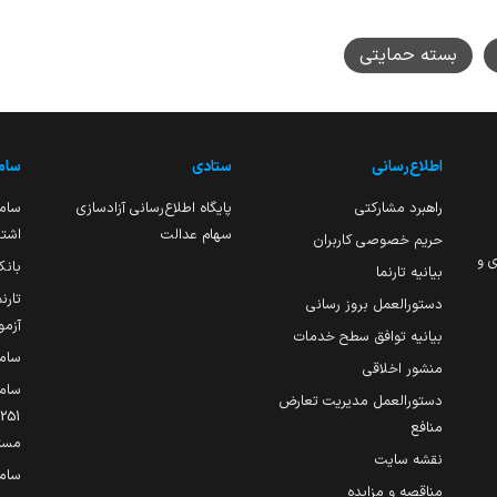
بسته حمایتی
اطلاع‌رسانی
ستادی
ساما
راهبرد مشارکتی
پایگاه اطلاع‌رسانی آزادسازی
ساما
سهام عدالت
اشتغ
حریم خصوصی کاربران
ی و
بانک
بیانیه تارنما
تارن
دستورالعمل بروز رسانی
آزمو
بیانیه توافق سطح خدمات
سام
منشور اخلاقی
ساما
دستورالعمل مدیریت تعارض
منافع
مست
نقشه سایت
سام
مناقصه و مزایده