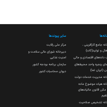
نه‌ها
سایر پیوندها
نه جامع کارآفرینی ،
مرکز ملی رقابت
ال و تولید(کات)
دبیرخانه شورای عالی سلامت و
 داده‌های اقتصادی و مالی
امنیت غذایی
مای پنجره واحد محیط‌های
سازمان برنامه بودجه کشور
ن (ایران تما)
دیوان محاسبات کشور
انه مدیریت خدمات دولت
نه هیات موضوع ماده
251 مکرر قانون مالیات‌های
قیم
انه تشخیص صلاحیت