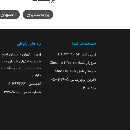
یارمحمدیان
اصفهان
مشخصات شما
راه های ارتباطی
آی‌پی شما:
216.73.216.52
آدرس: تهران - میدان امام
خمینی- انتهای خیابان باب
مرورگر شما:
131.0.0.0 Chrome
همایون- وزارت امور اقتصاد
سیستم‌عامل شما:
Mac OS
دارایی
آخرین بروزرسانی:
۱۴۰۵-۰۲-۰۵
کدپستی: ۱۱۱۴۹۴۳۶۶۱
بازدید:
6
شماره تماس : 39909000