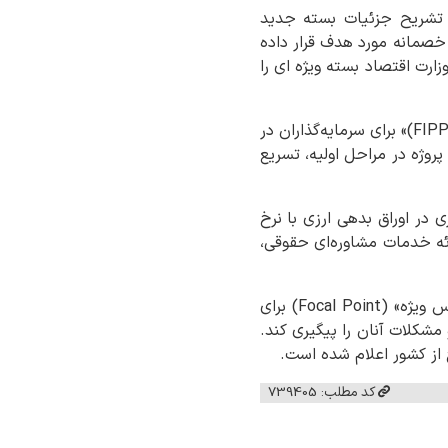
ا تشریح جزئیات بسته جدید
 خصمانه مورد هدف قرار داده
زارت اقتصاد بسته ویژه ای را
وی در ادامه به امتیازات ویژه مازاد بر ظرفیت های «قانون تشویق و حمایت سرمایه‌گذاری خارجی (FIPPA)» برای سرمایه‌گذاران در
روژه در مراحل اولیه، تسریع
 در اوراق بدهی ارزی با نرخ
ائه خدمات مشاوره‌ای حقوقی،
بر اساس این گزارش، سازمان سرمایه‌گذاری و کمک‌های اقتصادی و فنی ایران به عنوان «نقطه تماس ویژه» (Focal Point) برای
مشکلات آنان را پیگیری کند.
کد مطلب: 739405