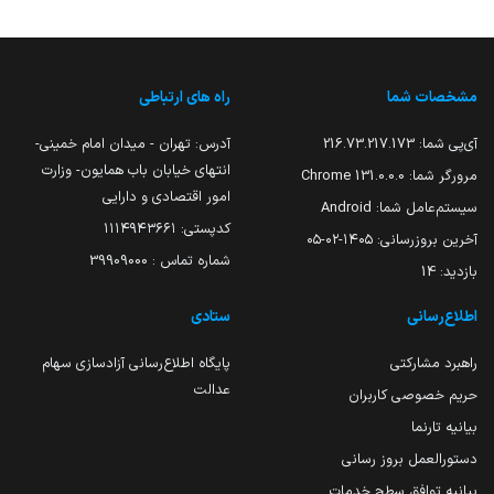
مشخصات شما
راه های ارتباطی
آی‌پی شما:
216.73.217.173
آدرس: تهران - میدان امام خمینی-
انتهای خیابان باب همایون- وزارت
مرورگر شما:
131.0.0.0 Chrome
امور اقتصادی و دارایی
سیستم‌عامل شما:
Android
کدپستی: ۱۱۱۴۹۴۳۶۶۱
آخرین بروزرسانی:
۱۴۰۵-۰۲-۰۵
شماره تماس : 39909000
بازدید:
14
اطلاع‌رسانی
ستادی
راهبرد مشارکتی
پایگاه اطلاع‌رسانی آزادسازی سهام
عدالت
حریم خصوصی کاربران
بیانیه تارنما
دستورالعمل بروز رسانی
بیانیه توافق سطح خدمات