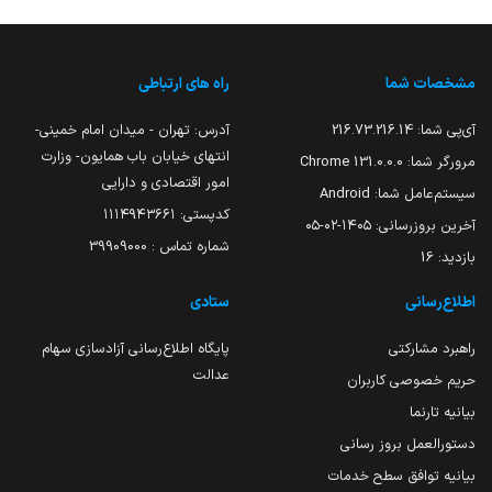
مشخصات شما
راه های ارتباطی
آی‌پی شما:
216.73.216.14
آدرس: تهران - میدان امام خمینی-
انتهای خیابان باب همایون- وزارت
مرورگر شما:
131.0.0.0 Chrome
امور اقتصادی و دارایی
سیستم‌عامل شما:
Android
کدپستی: ۱۱۱۴۹۴۳۶۶۱
آخرین بروزرسانی:
۱۴۰۵-۰۲-۰۵
شماره تماس : 39909000
بازدید:
16
اطلاع‌رسانی
ستادی
راهبرد مشارکتی
پایگاه اطلاع‌رسانی آزادسازی سهام
عدالت
حریم خصوصی کاربران
بیانیه تارنما
دستورالعمل بروز رسانی
بیانیه توافق سطح خدمات