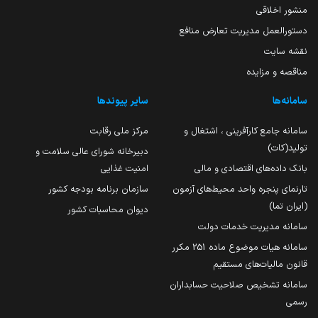
منشور اخلاقی
دستورالعمل مدیریت تعارض منافع
نقشه سایت
مناقصه و مزایده
سامانه‌ها
سایر پیوندها
سامانه جامع کارآفرینی ، اشتغال و
مرکز ملی رقابت
تولید(کات)
دبیرخانه شورای عالی سلامت و
بانک داده‌های اقتصادی و مالی
امنیت غذایی
تارنمای پنجره واحد محیط‌های آزمون
سازمان برنامه بودجه کشور
(ایران تما)
دیوان محاسبات کشور
سامانه مدیریت خدمات دولت
سامانه هیات موضوع ماده 251 مکرر
قانون مالیات‌های مستقیم
سامانه تشخیص صلاحیت حسابداران
رسمی