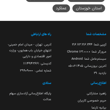
استان خوزستان
عملکرد
مشخصات شما
راه های ارتباطی
آی‌پی شما:
216.73.216.244
آدرس: تهران - میدان امام خمینی-
انتهای خیابان باب همایون- وزارت
مرورگر شما:
131.0.0.0 Chrome
امور اقتصادی و دارایی
سیستم‌عامل شما:
Android
کدپستی: ۱۱۱۴۹۴۳۶۶۱
آخرین بروزرسانی:
۱۴۰۵-۰۲-۰۵
شماره تماس : 39909000
بازدید:
29
اطلاع‌رسانی
ستادی
راهبرد مشارکتی
پایگاه اطلاع‌رسانی آزادسازی سهام
عدالت
حریم خصوصی کاربران
بیانیه تارنما