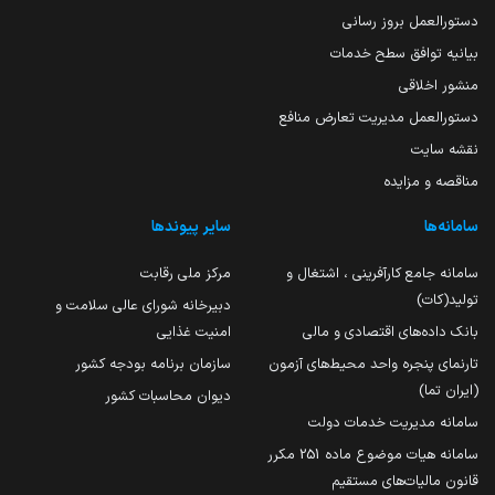
دستورالعمل بروز رسانی
بیانیه توافق سطح خدمات
منشور اخلاقی
دستورالعمل مدیریت تعارض منافع
نقشه سایت
مناقصه و مزایده
سامانه‌ها
سایر پیوندها
سامانه جامع کارآفرینی ، اشتغال و
مرکز ملی رقابت
تولید(کات)
دبیرخانه شورای عالی سلامت و
بانک داده‌های اقتصادی و مالی
امنیت غذایی
تارنمای پنجره واحد محیط‌های آزمون
سازمان برنامه بودجه کشور
(ایران تما)
دیوان محاسبات کشور
سامانه مدیریت خدمات دولت
سامانه هیات موضوع ماده 251 مکرر
قانون مالیات‌های مستقیم