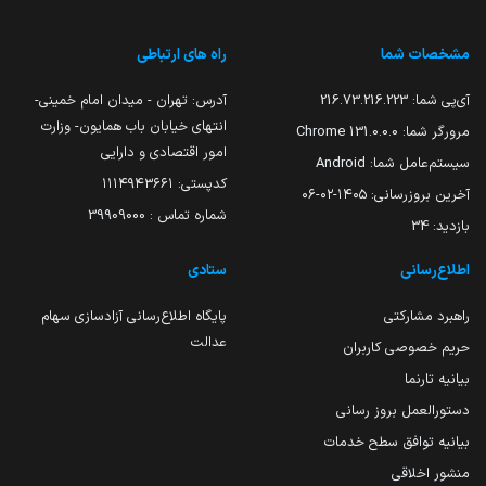
مشخصات شما
راه های ارتباطی
آی‌پی شما:
216.73.216.223
آدرس: تهران - میدان امام خمینی-
انتهای خیابان باب همایون- وزارت
مرورگر شما:
131.0.0.0 Chrome
امور اقتصادی و دارایی
سیستم‌عامل شما:
Android
کدپستی: ۱۱۱۴۹۴۳۶۶۱
آخرین بروزرسانی:
۱۴۰۵-۰۲-۰۶
شماره تماس : 39909000
بازدید:
34
اطلاع‌رسانی
ستادی
راهبرد مشارکتی
پایگاه اطلاع‌رسانی آزادسازی سهام
عدالت
حریم خصوصی کاربران
بیانیه تارنما
دستورالعمل بروز رسانی
بیانیه توافق سطح خدمات
منشور اخلاقی