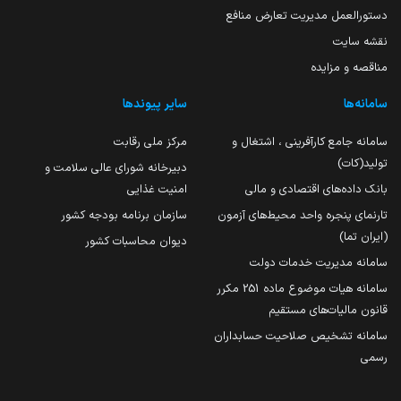
دستورالعمل مدیریت تعارض منافع
نقشه سایت
مناقصه و مزایده
سامانه‌ها
سایر پیوندها
سامانه جامع کارآفرینی ، اشتغال و
مرکز ملی رقابت
تولید(کات)
دبیرخانه شورای عالی سلامت و
بانک داده‌های اقتصادی و مالی
امنیت غذایی
تارنمای پنجره واحد محیط‌های آزمون
سازمان برنامه بودجه کشور
(ایران تما)
دیوان محاسبات کشور
سامانه مدیریت خدمات دولت
سامانه هیات موضوع ماده 251 مکرر
قانون مالیات‌های مستقیم
سامانه تشخیص صلاحیت حسابداران
رسمی