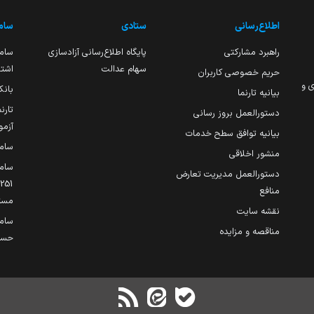
اطلاع‌رسانی
ستادی
ساما
راهبرد مشارکتی
پایگاه اطلاع‌رسانی آزادسازی
ساما
سهام عدالت
اشتغ
حریم خصوصی کاربران
ی و
بانک
بیانیه تارنما
تارن
دستورالعمل بروز رسانی
آزمو
بیانیه توافق سطح خدمات
سام
منشور اخلاقی
ساما
دستورالعمل مدیریت تعارض
منافع
مست
نقشه سایت
سام
مناقصه و مزایده
حساب