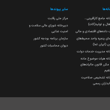
نه‌ها
سایر پیوندها
نه جامع کارآفرینی ،
مرکز ملی رقابت
ال و تولید(کات)
دبیرخانه شورای عالی سلامت و
 داده‌های اقتصادی و مالی
امنیت غذایی
مای پنجره واحد محیط‌های
سازمان برنامه بودجه کشور
ن (ایران تما)
دیوان محاسبات کشور
انه مدیریت خدمات دولت
نه هیات موضوع ماده
251 مکرر قانون مالیات‌های
قیم
انه تشخیص صلاحیت
داران رسمی