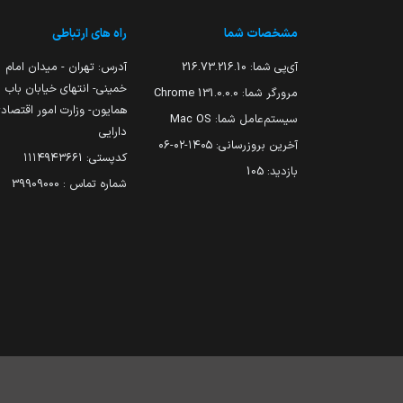
مشخصات شما
راه های ارتباطی
آی‌پی شما:
216.73.216.10
آدرس: تهران - میدان امام
خمینی- انتهای خیابان باب
مرورگر شما:
131.0.0.0 Chrome
همایون- وزارت امور اقتصاد
سیستم‌عامل شما:
Mac OS
دارایی
آخرین بروزرسانی:
۱۴۰۵-۰۲-۰۶
کدپستی: ۱۱۱۴۹۴۳۶۶۱
بازدید:
105
شماره تماس : 39909000