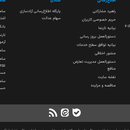
اطلاع‌رسانی
ستادی
ساما
راهبرد مشارکتی
پایگاه اطلاع‌رسانی آزادسازی
ساما
سهام عدالت
اشتغ
حریم خصوصی کاربران
ی و
بانک
بیانیه تارنما
تارن
دستورالعمل بروز رسانی
آزمو
بیانیه توافق سطح خدمات
سام
منشور اخلاقی
ساما
دستورالعمل مدیریت تعارض
منافع
مست
نقشه سایت
سام
مناقصه و مزایده
حساب