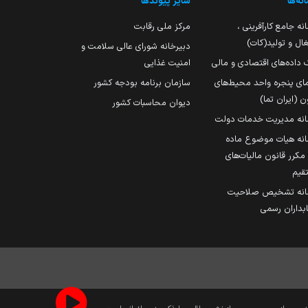
نه‌ها
سایر پیوندها
نه جامع کارآفرینی ،
مرکز ملی رقابت
ال و تولید(کات)
دبیرخانه شورای عالی سلامت و
 داده‌های اقتصادی و مالی
امنیت غذایی
مای پنجره واحد محیط‌های
سازمان برنامه بودجه کشور
ن (ایران تما)
دیوان محاسبات کشور
انه مدیریت خدمات دولت
نه هیات موضوع ماده
251 مکرر قانون مالیات‌های
قیم
انه تشخیص صلاحیت
داران رسمی