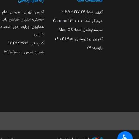
مشخصات شما
راه های ارتباطی
آی‌پی شما:
216.73.217.24
آدرس: تهران - میدان امام
خمینی- انتهای خیابان باب
مرورگر شما:
131.0.0.0 Chrome
همایون- وزارت امور اقتصاد
سیستم‌عامل شما:
Mac OS
دارایی
آخرین بروزرسانی:
۱۴۰۵-۰۲-۰۶
کدپستی: ۱۱۱۴۹۴۳۶۶۱
بازدید:
24
شماره تماس : 39909000
♿︎