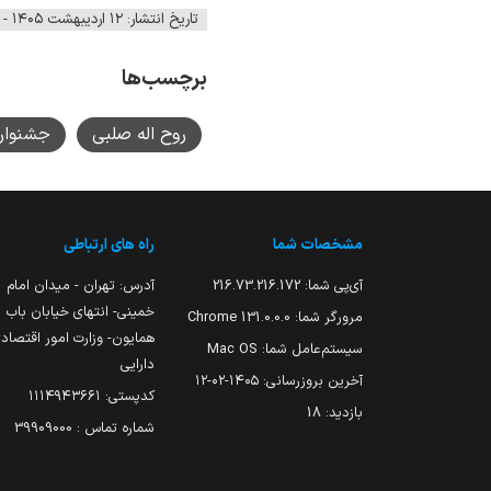
تاریخ انتشار: ۱۲ اردیبهشت ۱۴۰۵ - ۱۳:۱۹
برچسب‌ها
روح اله صلبی
جشنوار
مشخصات شما
راه های ارتباطی
آی‌پی شما:
216.73.216.172
آدرس: تهران - میدان امام
خمینی- انتهای خیابان باب
مرورگر شما:
131.0.0.0 Chrome
همایون- وزارت امور اقتصاد
سیستم‌عامل شما:
Mac OS
دارایی
آخرین بروزرسانی:
۱۴۰۵-۰۲-۱۲
کدپستی: ۱۱۱۴۹۴۳۶۶۱
بازدید:
18
شماره تماس : 39909000