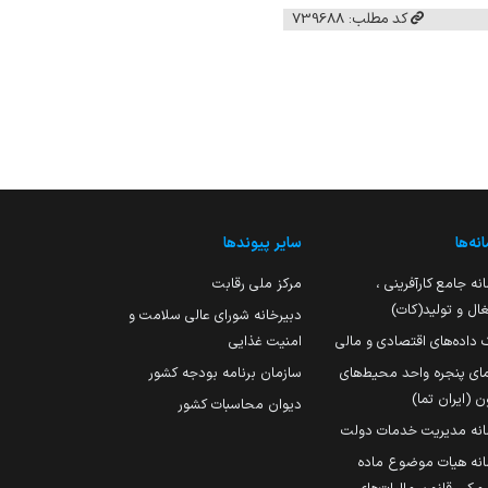
کد مطلب: 739688
نه‌ها
سایر پیوندها
نه جامع کارآفرینی ،
مرکز ملی رقابت
ال و تولید(کات)
دبیرخانه شورای عالی سلامت و
 داده‌های اقتصادی و مالی
امنیت غذایی
مای پنجره واحد محیط‌های
سازمان برنامه بودجه کشور
ن (ایران تما)
دیوان محاسبات کشور
انه مدیریت خدمات دولت
نه هیات موضوع ماده