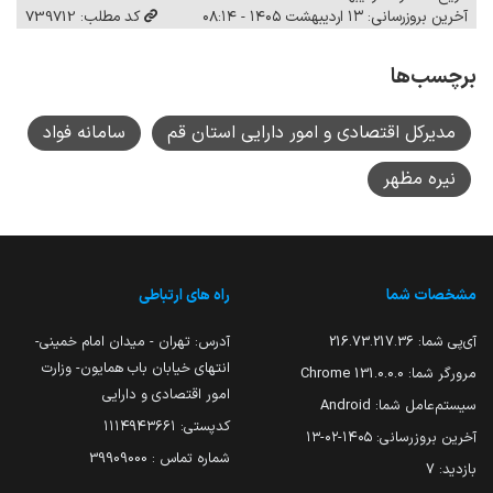
آخرین بروزرسانی: ۱۳ اردیبهشت ۱۴۰۵ - ۰۸:۱۴
کد مطلب: 739712
برچسب‌ها
مدیرکل اقتصادی و امور دارایی استان قم
سامانه فواد
نیره مظهر
مشخصات شما
راه های ارتباطی
آی‌پی شما:
216.73.217.36
آدرس: تهران - میدان امام خمینی-
انتهای خیابان باب همایون- وزارت
مرورگر شما:
131.0.0.0 Chrome
امور اقتصادی و دارایی
سیستم‌عامل شما:
Android
کدپستی: ۱۱۱۴۹۴۳۶۶۱
آخرین بروزرسانی:
۱۴۰۵-۰۲-۱۳
شماره تماس : 39909000
بازدید:
7