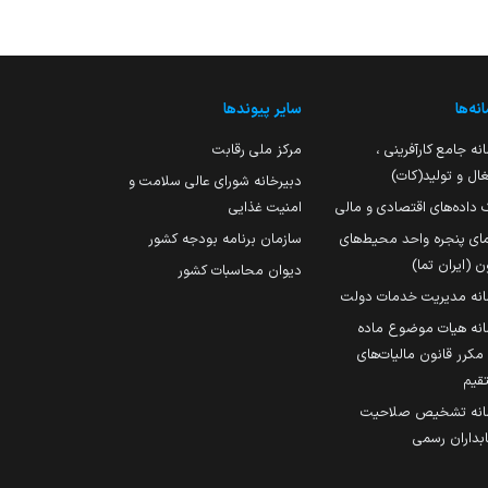
نه‌ها
سایر پیوندها
نه جامع کارآفرینی ،
مرکز ملی رقابت
ال و تولید(کات)
دبیرخانه شورای عالی سلامت و
 داده‌های اقتصادی و مالی
امنیت غذایی
مای پنجره واحد محیط‌های
سازمان برنامه بودجه کشور
ن (ایران تما)
دیوان محاسبات کشور
انه مدیریت خدمات دولت
نه هیات موضوع ماده
251 مکرر قانون مالیات‌های
قیم
انه تشخیص صلاحیت
داران رسمی