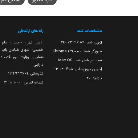
مشخصات شما
راه های ارتباطی
آی‌پی شما:
216.73.216.89
آدرس: تهران - میدان امام
خمینی- انتهای خیابان باب
مرورگر شما:
131.0.0.0 Chrome
همایون- وزارت امور اقتصاد
سیستم‌عامل شما:
Mac OS
دارایی
آخرین بروزرسانی:
۱۴۰۵-۰۲-۱۳
کدپستی: ۱۱۱۴۹۴۳۶۶۱
بازدید:
20
شماره تماس : 39909000