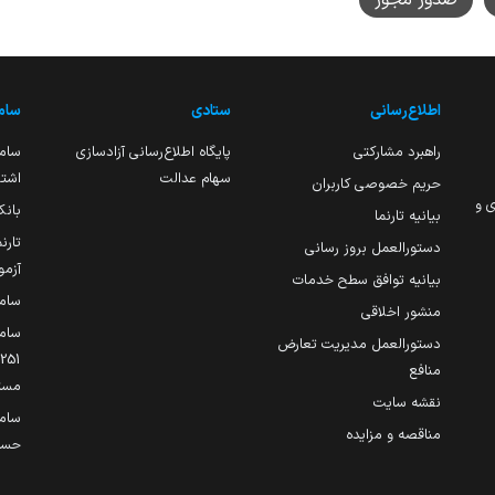
اطلاع‌رسانی
ستادی
ساما
راهبرد مشارکتی
پایگاه اطلاع‌رسانی آزادسازی
ساما
سهام عدالت
اشتغ
حریم خصوصی کاربران
ی و
بانک
بیانیه تارنما
تارن
دستورالعمل بروز رسانی
آزمو
بیانیه توافق سطح خدمات
سام
منشور اخلاقی
ساما
دستورالعمل مدیریت تعارض
منافع
مست
نقشه سایت
سام
مناقصه و مزایده
حساب