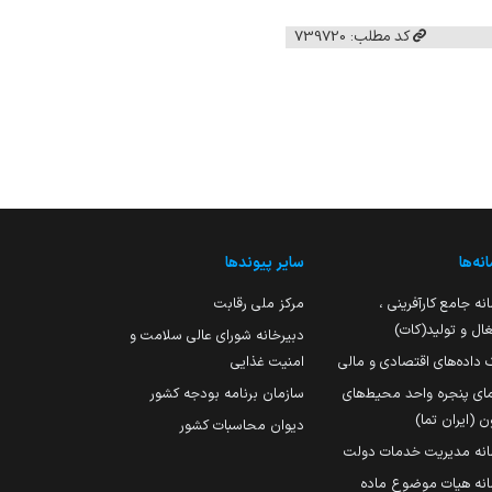
کد مطلب: 739720
نه‌ها
سایر پیوندها
نه جامع کارآفرینی ،
مرکز ملی رقابت
ال و تولید(کات)
دبیرخانه شورای عالی سلامت و
 داده‌های اقتصادی و مالی
امنیت غذایی
مای پنجره واحد محیط‌های
سازمان برنامه بودجه کشور
ن (ایران تما)
دیوان محاسبات کشور
انه مدیریت خدمات دولت
نه هیات موضوع ماده