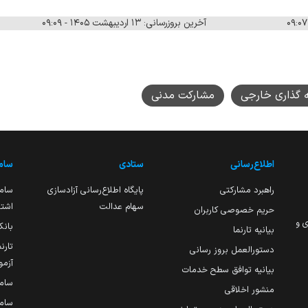
آخرین بروزرسانی: ۱۳ اردیبهشت ۱۴۰۵ - ۰۹:۰۹
 گذاری خارجی
مشارکت مدنی
اطلاع‌رسانی
ستادی
ساما
راهبرد مشارکتی
پایگاه اطلاع‌رسانی آزادسازی
ساما
سهام عدالت
اشتغ
حریم خصوصی کاربران
ی و
بانک
بیانیه تارنما
تارن
دستورالعمل بروز رسانی
آزمو
بیانیه توافق سطح خدمات
سام
منشور اخلاقی
ساما