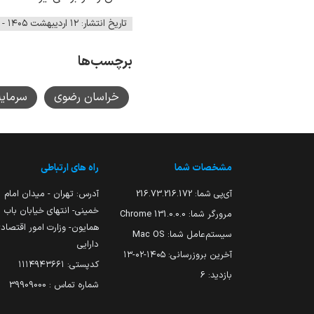
تاریخ انتشار: ۱۲ اردیبهشت ۱۴۰۵ - ۰۹:۰۷
برچسب‌ها
خراسان رضوی
سرمایه
مشخصات شما
راه های ارتباطی
آی‌پی شما:
216.73.216.172
آدرس: تهران - میدان امام
خمینی- انتهای خیابان باب
مرورگر شما:
131.0.0.0 Chrome
همایون- وزارت امور اقتصاد
سیستم‌عامل شما:
Mac OS
دارایی
آخرین بروزرسانی:
۱۴۰۵-۰۲-۱۳
کدپستی: ۱۱۱۴۹۴۳۶۶۱
بازدید:
6
شماره تماس : 39909000