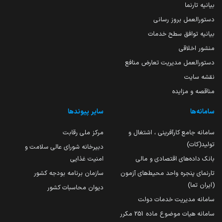
بیانیه تارنما
دستورالعمل بروز رسانی
بیانیه توافق سطح خدمات
منشور اخلاقی
دستورالعمل مدیریت تعارض منافع
نقشه سایت
مناقصه و مزایده
سامانه‌ها
سایر پیوندها
سامانه جامع کارآفرینی ، اشتغال و
مرکز ملی رقابت
تولید(کات)
دبیرخانه شورای عالی سلامت و
بانک داده‌های اقتصادی و مالی
امنیت غذایی
تارنمای پنجره واحد محیط‌های آزمون
سازمان برنامه بودجه کشور
(ایران تما)
دیوان محاسبات کشور
سامانه مدیریت خدمات دولت
سامانه هیات موضوع ماده 251 مکرر