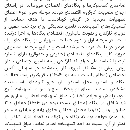
صاحبان کسب‌وکارها و بنگاه‌های اقتصادی می‌رساند؛ در راستای
اجرای مصوبات کارگروه اقتصادی دولت، مرحله سوم طرح اعطای
تسهیلات سرمایه در گردش کوتاه‌مدت با هدف حمایت از
کسب‌وکارهای آسیب‌دیده، تأمین نقدینگی برای پرداخت حقوق و
مزایای کارکنان و تقویت تاب‌آوری اقتصادی بنگاه‌ها به اجرا درآمده
است. در مرحله اول و دوم حمایت تسهیلاتی از بنگاه های یک
نفره و دو تا 50 نفره انجام شده است و در این مرحله۱. مشمولان
طرح:• کلیه بنگاه‌های اقتصادی (حقیقی و حقوقی) دارای شماره
ثبت یا شناسه ملی دارای کد کارگاهی بیمه تامین اجتماعی.• دارا
بودن بیش از 50 نفر نیروی کار بیمه‌شده در سازمان تأمین
اجتماعی (مطابق لیست بیمه دی 1404).• قرارگیری رسته فعالیت
بنگاه و استان محل استقرار آن جزو گروه‌های آسیب‌دیده
مشخص شده بر مبنای اولویت۲. مبلغ و شرایط تسهیلات (نرخ
سود، پاداش و جرایم تخلف):• مبلغ تسهیلات اعطایی به ازای هر
فرد شاغل در بنگاه (مطابق لیست بیمه دی 1404) معادل 220
میلیون ریال (تقریبا معادل حداقل حقوق پایه و مزایای مستمر
یک ماه) خواهد بود که بنگاه می تواند به تعداد افراد شاغل یا
کمتر از آن، نسبت به اخذ تسهیلات اقدام نماید. مبلغ تسهیلات