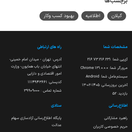
برچسب‌ها
گیلان
اطلاعیه
بهبود کسب وکار
مشخصات شما
راه های ارتباطی
آی‌پی شما:
216.73.216.231
آدرس: تهران - میدان امام خمینی-
انتهای خیابان باب همایون- وزارت
مرورگر شما:
131.0.0.0 Chrome
امور اقتصادی و دارایی
سیستم‌عامل شما:
Android
کدپستی: ۱۱۱۴۹۴۳۶۶۱
آخرین بروزرسانی:
۱۴۰۵-۰۲-۱۳
شماره تماس : 39909000
بازدید:
52
اطلاع‌رسانی
ستادی
راهبرد مشارکتی
پایگاه اطلاع‌رسانی آزادسازی سهام
عدالت
حریم خصوصی کاربران