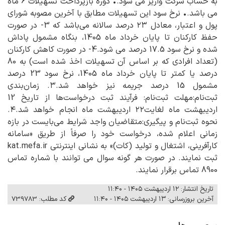
به حساب شرکت واریز می شود.• دوره بازپرداخت تسهیلات 6 ماه
می باشد.• نرخ سود این تسهیلات مطابق با آخرین مصوبه شورای
پول و اعتبار، معادل ۲۳ درصد سالانه می‌باشد که 3- در صورت
حفظ کارکنان تا پایان خرداد ماه 1405، بنگاه مشمول پاداش
شده و نرخ سود 17.5 درصد می شود.4- در صورت کاهش کارکنان
(تعداد افرادی که بر اساس آن تسهیلات اخذ شده است) به 80
درصد یا کمتر تا پایان خرداد ماه 1405، نرخ سود 23 درصد
مشمول 15 درصد جریمه نیز خواهد شد.۳. زمان‌بندی
ثبت‌نام:مهلت ثبت‌نام: فرآیند ثبت درخواست‌ها از تاریخ 12
اردیبهشت ماه لغایت۲۲ اردیبهشت ماه انجام خواهد شد.۴.
نحوه ثبت‌نام و پیگیری:متقاضیان واجد شرایط می‌بایست در بازه
زمانی اعلام شده، درخواست خود را صرفاً از طریق «سامانه
کارآفرینی، اشتغال و تولید (کات)» به نشانی اینترنتی kat.mefa.ir
ثبت نمایند. در صورت هر گونه سوال می توانند با شماره تماس
8900 تماس برقرار نمایند.
تاریخ انتشار: ۱۲ اردیبهشت ۱۴۰۵ - ۱۱:۴۰
آخرین بروزرسانی: ۱۳ اردیبهشت ۱۴۰۵ - ۱۱:۴۰
کد مطلب: 739783