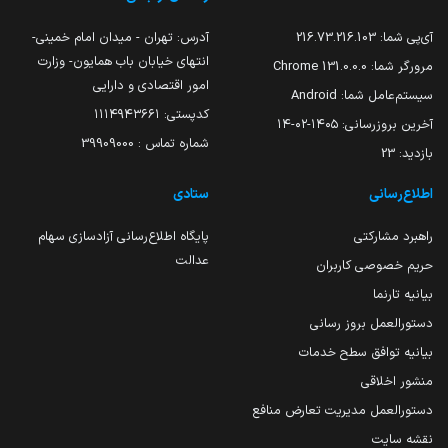
آی‌پی شما:
216.73.216.103
آدرس: تهران - میدان امام خمینی-
انتهای خیابان باب همایون- وزارت
مرورگر شما:
131.0.0.0 Chrome
امور اقتصادی و دارایی
سیستم‌عامل شما:
Android
کدپستی: ۱۱۱۴۹۴۳۶۶۱
آخرین بروزرسانی:
۱۴۰۵-۰۲-۱۴
شماره تماس : 39909000
بازدید:
23
اطلاع‌رسانی
ستادی
راهبرد مشارکتی
پایگاه اطلاع‌رسانی آزادسازی سهام
عدالت
حریم خصوصی کاربران
بیانیه تارنما
دستورالعمل بروز رسانی
بیانیه توافق سطح خدمات
منشور اخلاقی
دستورالعمل مدیریت تعارض منافع
نقشه سایت