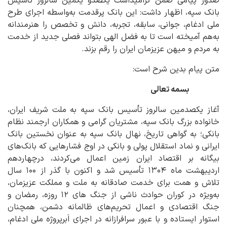
صدور پیامی ضمن گرامیداشت یکصدو یکمین سالروز تأسیس
بانک سپه، اظهار داشت: این بانک پرقدمت به‌واسطه اجرای طرح
ملی ادغام، جوانی، سابقه، تجربه، دانش و تخصص را هنرمندانه
به‌هم آمیخته است تا به فضل الهی بتواند فصلی جدید از خدمت
به مردم و میهن عزیزمان ایران را رقم بزند.
متن پیام بدین شرح است:
بسمه تعالی
آغاز یکصدمین سالروز تأسیس بانک سپه به ملت شریف ایران،
خانواده بزرگ بانک سپه، مشتریان گرامی و همکاران ارجمند نظام
بانکی؛ به گواهی تاریخ، نهال بانک سپه به عنوان نخستین بانک
ایرانی و نماد استقلال پولی و بانکی در اوج فشارهایی که بانک‌های
بیگانه بر اقتصاد ایران زمین اعمال می‌کردند، درچهاردهم
اردیبهشت ماه ۱۳۰۴ تأسیس شد و اکنون با گذر از ۱۰۰ سال
تلاش و همت برای خدمت صادقانه به ملت و مملکت عزیزمان،
به‌ویژه در کوران حوادث ناشی از جنگ های ۱۲ روزه، رمضان و
جنگ اقتصادی و اعمال تحریم‌های ظالمانه دشمن، همچنان
استوار ایستاده و با عبور سرافرازانه در اجرای اَبرپروژه ملی ادغام،