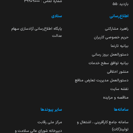
شماره تماس : 39909000
بازدید:
55
اطلاع‌رسانی
ستادی
راهبرد مشارکتی
پایگاه اطلاع‌رسانی آزادسازی سهام
عدالت
حریم خصوصی کاربران
بیانیه تارنما
دستورالعمل بروز رسانی
بیانیه توافق سطح خدمات
منشور اخلاقی
دستورالعمل مدیریت تعارض منافع
نقشه سایت
مناقصه و مزایده
سامانه‌ها
سایر پیوندها
سامانه جامع کارآفرینی ، اشتغال و
مرکز ملی رقابت
تولید(کات)
دبیرخانه شورای عالی سلامت و