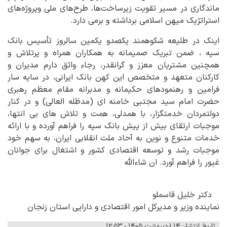
ماندگاری در مسیر تقویت زیرساخت‌ها، طرح‌های ملی وپروژه‌های
استراتژیک میهن اسلامی برداشته و برمی دارد.
اینک در طلیعه شکوهمند یکصدو یکمین سالروز تأسیس بانک
سپه ، ضمن تبریک صمیمانه به همکاران همراه و پرتلاش و
همچنین مشتریان معزز و گرانقدر، رجاء واثق دارم مدیران و
کارکنان متعهد و متخصص این کهن بانک ایرانی، در سایه سار
فرامین و رهنمودهای حکیمانه و مدبرانه مقام معظم رهبری
حضرت امام سید مجتبی خامنه ای (مدظله العالی) و در کنار
دولتمردان خدمتگزار، با همدلی، همت و تلاش های بی انتها،
موجبات ارتقای بیش از پیش بانک سپه را فراهم آورده و با ارائه
خدمات متنوع و نوین به آحاد ملت انقلابی ایران، به سهم خود
موجبات رشد و توسعه اقتصادی کشور و اشتغال برای جوانان
غیور را فراهم آورد. ان شاءالله
دکتر خلیل قاسملو
نماینده وزیر و مدیرکل امور اقتصادی و دارایی استان زنجان
تاریخ انتشار: ۱۴ اردیبهشت ۱۴۰۵ - ۱۲:۵۳