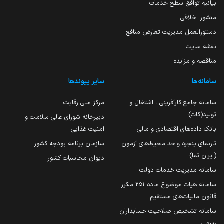
بیانیه توافق سطح خدمات
منشور اخلاقی
دستورالعمل مدیریت تعارض منافع
نقشه سایت
مناقصه و مزایده
سامانه‌ها
سایر پیوندها
سامانه جامع کارآفرینی ، اشتغال و
مرکز ملی رقابت
تولید(کات)
دبیرخانه شورای عالی سلامت و
بانک داده‌های اقتصادی و مالی
امنیت غذایی
تارنمای پنجره واحد محیط‌های آزمون
سازمان برنامه بودجه کشور
(ایران تما)
دیوان محاسبات کشور
سامانه مدیریت خدمات دولت
سامانه هیات موضوع ماده 251 مکرر
قانون مالیات‌های مستقیم
سامانه تشخیص صلاحیت حسابداران
رسمی