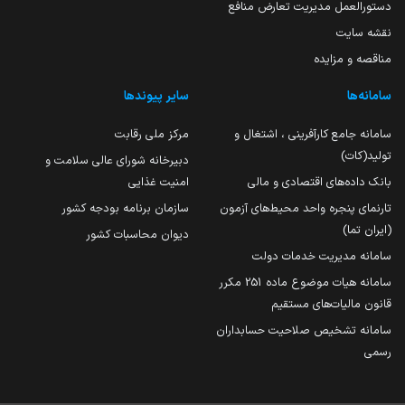
دستورالعمل مدیریت تعارض منافع
نقشه سایت
مناقصه و مزایده
سامانه‌ها
سایر پیوندها
سامانه جامع کارآفرینی ، اشتغال و
مرکز ملی رقابت
تولید(کات)
دبیرخانه شورای عالی سلامت و
بانک داده‌های اقتصادی و مالی
امنیت غذایی
تارنمای پنجره واحد محیط‌های آزمون
سازمان برنامه بودجه کشور
(ایران تما)
دیوان محاسبات کشور
سامانه مدیریت خدمات دولت
سامانه هیات موضوع ماده 251 مکرر
قانون مالیات‌های مستقیم
سامانه تشخیص صلاحیت حسابداران
رسمی