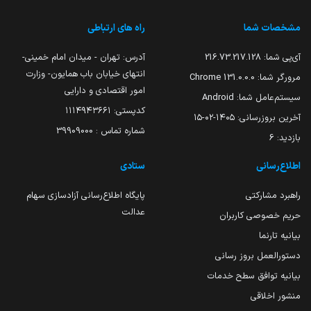
مشخصات شما
راه های ارتباطی
آی‌پی شما:
216.73.217.128
آدرس: تهران - میدان امام خمینی-
انتهای خیابان باب همایون- وزارت
مرورگر شما:
131.0.0.0 Chrome
امور اقتصادی و دارایی
سیستم‌عامل شما:
Android
کدپستی: ۱۱۱۴۹۴۳۶۶۱
آخرین بروزرسانی:
۱۴۰۵-۰۲-۱۵
شماره تماس : 39909000
بازدید:
6
اطلاع‌رسانی
ستادی
راهبرد مشارکتی
پایگاه اطلاع‌رسانی آزادسازی سهام
عدالت
حریم خصوصی کاربران
بیانیه تارنما
دستورالعمل بروز رسانی
بیانیه توافق سطح خدمات
منشور اخلاقی