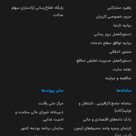
راهبرد مشارکتی
پایگاه اطلاع‌رسانی آزادسازی سهام
عدالت
حریم خصوصی کاربران
بیانیه تارنما
دستورالعمل بروز رسانی
بیانیه توافق سطح خدمات
منشور اخلاقی
دستورالعمل مدیریت تعارض منافع
نقشه سایت
مناقصه و مزایده
سامانه‌ها
سایر پیوندها
سامانه جامع کارآفرینی ، اشتغال و
مرکز ملی رقابت
تولید(کات)
دبیرخانه شورای عالی سلامت و
بانک داده‌های اقتصادی و مالی
امنیت غذایی
تارنمای پنجره واحد محیط‌های آزمون
سازمان برنامه بودجه کشور
(ایران تما)