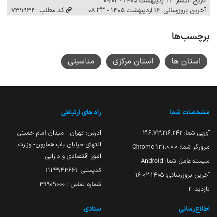
تاریخ انتشار: ۱۲ اردیبهشت ۱۴۰۵ - ۰۹:۰۲
آخرین بروزرسانی: ۱۶ اردیبهشت ۱۴۰۵ - ۰۸:۳۳
کد مطلب: 739934
برچسب‌ها
استان ها
استان مرکزی
مناسبتی
مشخصات شما
راه های ارتباطی
آی‌پی شما:
216.73.216.242
آدرس: تهران - میدان امام خمینی-
انتهای خیابان باب همایون- وزارت
مرورگر شما:
131.0.0.0 Chrome
امور اقتصادی و دارایی
سیستم‌عامل شما:
Android
کدپستی: ۱۱۱۴۹۴۳۶۶۱
آخرین بروزرسانی:
۱۴۰۵-۰۲-۱۶
شماره تماس : 39909000
بازدید:
2
اطلاع‌رسانی
ستادی