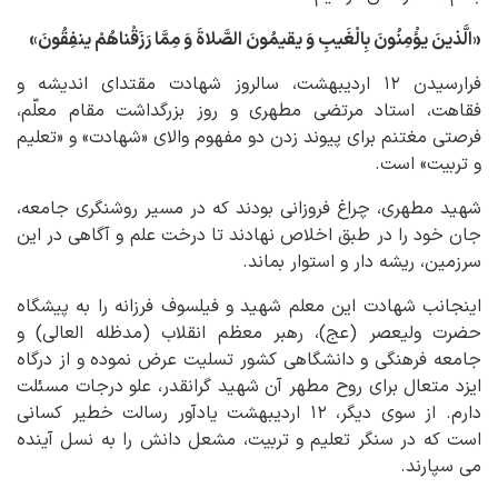
«الَّذینَ یؤْمِنُونَ بِالْغَیبِ وَ یقیمُونَ الصَّلاةَ وَ مِمَّا رَزَقْناهُمْ ینفِقُونَ»
فرارسیدن ۱۲ اردیبهشت، سالروز شهادت مقتدای اندیشه و
فقاهت، استاد مرتضی مطهری و روز بزرگداشت مقام معلّم،
فرصتی مغتنم برای پیوند زدن دو مفهوم والای «شهادت» و «تعلیم
و تربیت» است.
شهید مطهری، چراغ فروزانی بودند که در مسیر روشنگری جامعه،
جان خود را در طبق اخلاص نهادند تا درخت علم و آگاهی در این
سرزمین، ریشه دار و استوار بماند.
اینجانب شهادت این معلم شهید و فیلسوف فرزانه را به پیشگاه
حضرت ولیعصر (عج)، رهبر معظم انقلاب (مدظله العالی) و
جامعه فرهنگی و دانشگاهی کشور تسلیت عرض نموده و از درگاه
ایزد متعال برای روح مطهر آن شهید گرانقدر، علو درجات مسئلت
دارم. از سوی دیگر، ۱۲ اردیبهشت یادآور رسالت خطیر کسانی
است که در سنگر تعلیم و تربیت، مشعل دانش را به نسل آینده
می سپارند.