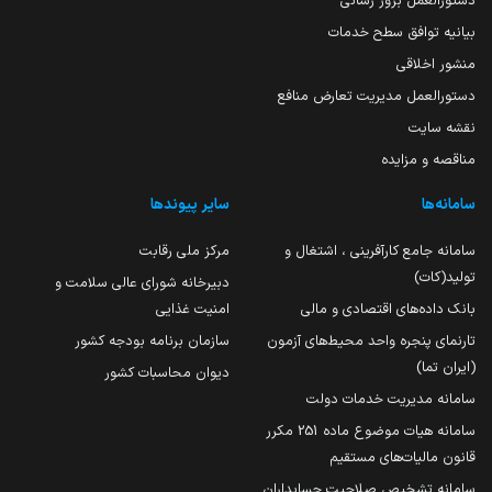
دستورالعمل بروز رسانی
بیانیه توافق سطح خدمات
منشور اخلاقی
دستورالعمل مدیریت تعارض منافع
نقشه سایت
مناقصه و مزایده
سامانه‌ها
سایر پیوندها
سامانه جامع کارآفرینی ، اشتغال و
مرکز ملی رقابت
تولید(کات)
دبیرخانه شورای عالی سلامت و
بانک داده‌های اقتصادی و مالی
امنیت غذایی
تارنمای پنجره واحد محیط‌های آزمون
سازمان برنامه بودجه کشور
(ایران تما)
دیوان محاسبات کشور
سامانه مدیریت خدمات دولت
سامانه هیات موضوع ماده 251 مکرر
قانون مالیات‌های مستقیم
سامانه تشخیص صلاحیت حسابداران