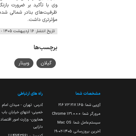
وی با تأکید بر ضرورت بازن
ظرفیت‌های بنادر شمالی شده و
مؤثرتری داشت.
تاریخ انتشار: ۱۶ اردیبهشت ۱۴۰۵ - ۱۳:۰۹
برچسب‌ها
گیلان
وبینار
مشخصات شما
راه های ارتباطی
آی‌پی شما:
216.73.217.165
آدرس: تهران - میدان امام
خمینی- انتهای خیابان باب
مرورگر شما:
131.0.0.0 Chrome
همایون- وزارت امور اقتصاد
سیستم‌عامل شما:
Mac OS
دارایی
آخرین بروزرسانی:
۱۴۰۵-۰۲-۱۹
کدپستی: ۱۱۱۴۹۴۳۶۶۱