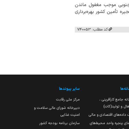
ر جنوبی موجب مغفول ماندن
یره تأمین کشور بهره‌برداری
کد مطلب: 740053
نه‌ها
سایر پیوندها
نه جامع کارآفرینی ،
مرکز ملی رقابت
ال و تولید(کات)
دبیرخانه شورای عالی سلامت و
 داده‌های اقتصادی و مالی
امنیت غذایی
مای پنجره واحد محیط‌های
سازمان برنامه بودجه کشور