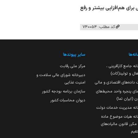
سات هفتگی برای هم‌افزایی بیشتر و رفع
کد مطلب: 740054
نه‌ها
سایر پیوندها
نه جامع کارآفرینی ،
مرکز ملی رقابت
ال و تولید(کات)
دبیرخانه شورای عالی سلامت و
 داده‌های اقتصادی و مالی
امنیت غذایی
مای پنجره واحد محیط‌های
سازمان برنامه بودجه کشور
ن (ایران تما)
دیوان محاسبات کشور
انه مدیریت خدمات دولت
نه هیات موضوع ماده
251 مکرر قانون مالیات‌های
قیم