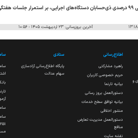
وی در پایان با اشاره به همراهی ۹۹ درصدی ذی‌حسابان دستگاه‌های اجرایی، بر استمرار جل
آخرین بروزرسانی: ۲۳ اردیبهشت ۱۴۰۵ - ۱۰:۵۶
اطلاع‌رسانی
ستادی
ساما
راهبرد مشارکتی
پایگاه اطلاع‌رسانی آزادسازی
ساما
سهام عدالت
اشتغ
حریم خصوصی کاربران
ی و
بانک
بیانیه تارنما
تارن
دستورالعمل بروز رسانی
آزمو
بیانیه توافق سطح خدمات
سام
منشور اخلاقی
ساما
دستورالعمل مدیریت تعارض
منافع
مست
نقشه سایت