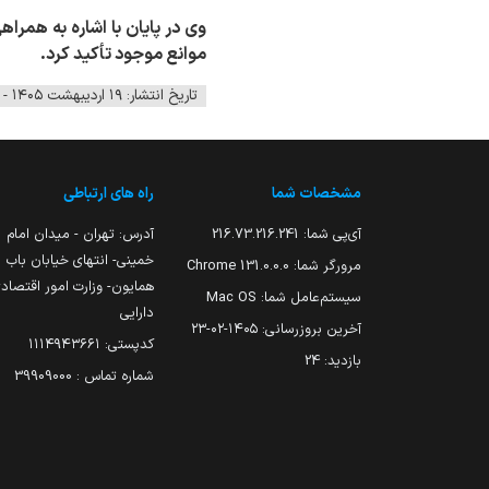
موانع موجود تأکید کرد.
تاریخ انتشار: ۱۹ اردیبهشت ۱۴۰۵ - ۱۳:۱۸
مشخصات شما
راه های ارتباطی
آی‌پی شما:
216.73.216.241
آدرس: تهران - میدان امام
خمینی- انتهای خیابان باب
مرورگر شما:
131.0.0.0 Chrome
همایون- وزارت امور اقتصاد
سیستم‌عامل شما:
Mac OS
دارایی
آخرین بروزرسانی:
۱۴۰۵-۰۲-۲۳
کدپستی: ۱۱۱۴۹۴۳۶۶۱
بازدید:
24
شماره تماس : 39909000