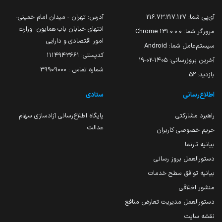
آی‌پی شما:
216.73.217.127
آدرس: تهران - میدان امام خمینی-
انتهای خیابان باب همایون- وزارت
مرورگر شما:
131.0.0.0 Chrome
امور اقتصادی و دارایی
سیستم‌عامل شما:
Android
کدپستی: ۱۱۱۴۹۴۳۶۶۱
آخرین بروزرسانی:
۱۴۰۵-۰۲-۱۹
شماره تماس : 39909000
بازدید:
52
اطلاع‌رسانی
ستادی
راهبرد مشارکتی
پایگاه اطلاع‌رسانی آزادسازی سهام
عدالت
حریم خصوصی کاربران
بیانیه تارنما
دستورالعمل بروز رسانی
بیانیه توافق سطح خدمات
منشور اخلاقی
دستورالعمل مدیریت تعارض منافع
نقشه سایت