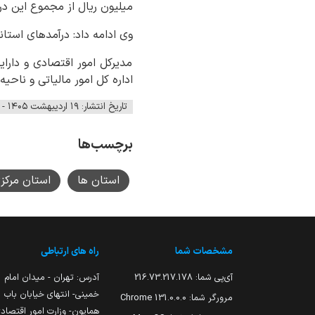
میلیون ریال از مجموع این در
وی ادامه داد: درآمدهای استانی استان مرکزی در سال ۱۴۰۴ نسبت ب
مدیرکل امور اقتصادی و دارا
اداره کل امور مالیاتی و ناحی
تاریخ انتشار: ۱۹ اردیبهشت ۱۴۰۵ - ۰۹:۲۸
برچسب‌ها
استان ها
استان مرکز
مشخصات شما
راه های ارتباطی
آی‌پی شما:
216.73.217.178
آدرس: تهران - میدان امام
خمینی- انتهای خیابان باب
مرورگر شما:
131.0.0.0 Chrome
همایون- وزارت امور اقتصاد