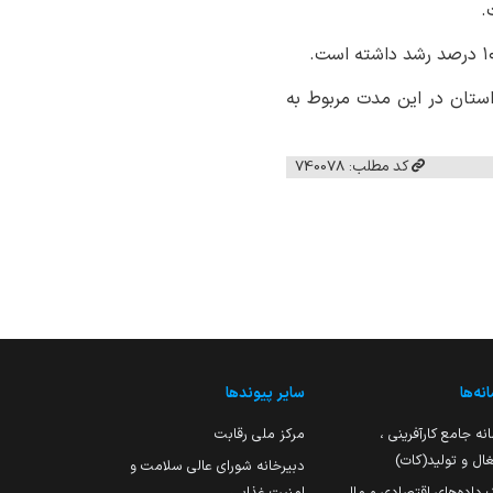
.
استان در این مدت مربوط به
کد مطلب: 740078
نه‌ها
سایر پیوندها
نه جامع کارآفرینی ،
مرکز ملی رقابت
ال و تولید(کات)
دبیرخانه شورای عالی سلامت و
 داده‌های اقتصادی و مالی
امنیت غذایی