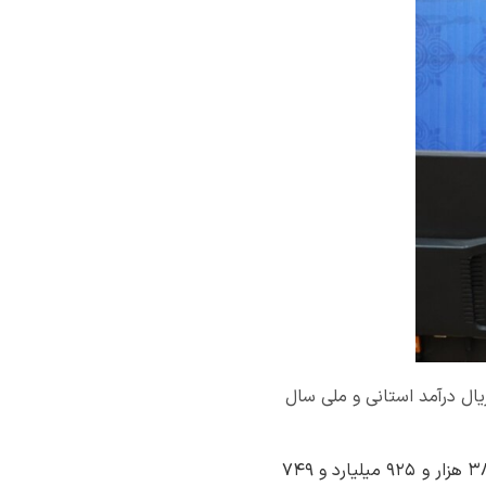
استان مرکزی گفت: بیش از ۴۰۸ هزار و ۷۰۳ میلیارد و ۲۸۶ میلیون ریال درآمد استانی و ملی سال
به گزارش روابط عمومی اداره کل امور اقتصادی و دارایی استان مرکزی، سعید ملااسماعیلی افزود: ۳۸۶ هزار و ۹۲۵ میلیارد و ۷۴۹