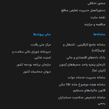
منشور اخلاقی
دستورالعمل مدیریت تعارض منافع
نقشه سایت
مناقصه و مزایده
سامانه‌ها
سایر پیوندها
سامانه جامع کارآفرینی ، اشتغال و
مرکز ملی رقابت
تولید(کات)
دبیرخانه شورای عالی سلامت و
بانک داده‌های اقتصادی و مالی
امنیت غذایی
تارنمای پنجره واحد محیط‌های آزمون
سازمان برنامه بودجه کشور
(ایران تما)
دیوان محاسبات کشور
سامانه مدیریت خدمات دولت
سامانه هیات موضوع ماده 251 مکرر
قانون مالیات‌های مستقیم
سامانه تشخیص صلاحیت حسابداران
رسمی