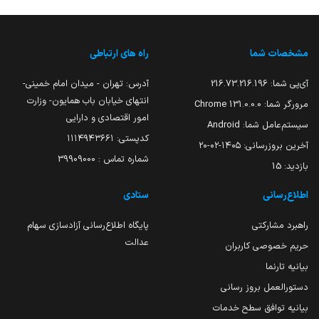
مشخصات شما
راه های ارتباطی
آی‌پی شما:
216.73.216.196
آدرس: تهران - میدان امام خمینی-
انتهای خیابان باب همایون- وزارت
مرورگر شما:
131.0.0.0 Chrome
امور اقتصادی و دارایی
سیستم‌عامل شما:
Android
کدپستی: ۱۱۱۴۹۴۳۶۶۱
آخرین بروزرسانی:
۱۴۰۵-۰۲-۲۰
شماره تماس : 39909000
بازدید:
15
اطلاع‌رسانی
ستادی
راهبرد مشارکتی
پایگاه اطلاع‌رسانی آزادسازی سهام
عدالت
حریم خصوصی کاربران
بیانیه تارنما
دستورالعمل بروز رسانی
بیانیه توافق سطح خدمات