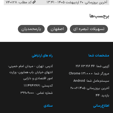
آخرین بروزرسانی: ۲۰ اردیبهشت ۱۴۰۵ - ۱۳:۴۱
کد مطلب: 740128
برچسب‌ها
تسهیلات تبصره ای
اصفهان
یارمحمدیان
مشخصات شما
راه های ارتباطی
آی‌پی شما:
216.73.216.46
آدرس: تهران - میدان امام خمینی-
انتهای خیابان باب همایون- وزارت
مرورگر شما:
131.0.0.0 Chrome
امور اقتصادی و دارایی
سیستم‌عامل شما:
Android
کدپستی: ۱۱۱۴۹۴۳۶۶۱
آخرین بروزرسانی:
۱۴۰۵-۰۲-۲۰
شماره تماس : 39909000
بازدید:
44
اطلاع‌رسانی
ستادی