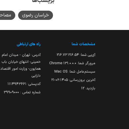
برچسب‌ها
خراسان رضوی
مصاحبه
مشخصات شما
راه های ارتباطی
آی‌پی شما:
216.73.216.54
آدرس: تهران - میدان امام
خمینی- انتهای خیابان باب
مرورگر شما:
131.0.0.0 Chrome
همایون- وزارت امور اقتصاد
سیستم‌عامل شما:
Mac OS
دارایی
آخرین بروزرسانی:
۱۴۰۵-۰۲-۲۱
کدپستی: ۱۱۱۴۹۴۳۶۶۱
بازدید:
12
شماره تماس : 39909000