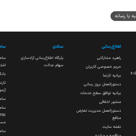
 با رسانه
اطلاع‌رسانی
ستادی
ساما
راهبرد مشارکتی
پایگاه اطلاع‌رسانی آزادسازی
ساما
سهام عدالت
اشتغ
حریم خصوصی کاربران
ی و
بانک
بیانیه تارنما
تارن
دستورالعمل بروز رسانی
آزمو
بیانیه توافق سطح خدمات
سام
منشور اخلاقی
ساما
دستورالعمل مدیریت تعارض
منافع
مست
نقشه سایت
سام
مناقصه و مزایده