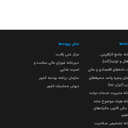
نه‌ها
سایر پیوندها
نه جامع کارآفرینی ،
مرکز ملی رقابت
ال و تولید(کات)
دبیرخانه شورای عالی سلامت و
 داده‌های اقتصادی و مالی
امنیت غذایی
مای پنجره واحد محیط‌های
سازمان برنامه بودجه کشور
ن (ایران تما)
دیوان محاسبات کشور
انه مدیریت خدمات دولت
نه هیات موضوع ماده
251 مکرر قانون مالیات‌های
قیم
انه تشخیص صلاحیت