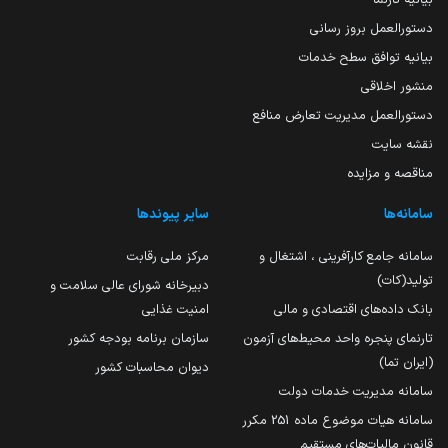
دستورالعمل بروز رسانی
بیانیه توافق سطح خدمات
منشور اخلاقی
دستورالعمل مدیریت تعارض منافع
نقشه سایت
مناقصه و مزایده
سامانه‌ها
سایر پیوندها
سامانه جامع کارآفرینی ، اشتغال و
مرکز ملی رقابت
تولید(کات)
دبیرخانه شورای عالی سلامت و
بانک داده‌های اقتصادی و مالی
امنیت غذایی
تارنمای پنجره واحد محیط‌های آزمون
سازمان برنامه بودجه کشور
(ایران تما)
دیوان محاسبات کشور
سامانه مدیریت خدمات دولت
سامانه هیات موضوع ماده 251 مکرر
قانون مالیات‌های مستقیم