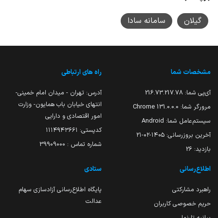
گیلان
سامانه سادا
مشخصات شما
راه های ارتباطی
آی‌پی شما:
216.73.217.78
آدرس: تهران - میدان امام خمینی-
انتهای خیابان باب همایون- وزارت
مرورگر شما:
131.0.0.0 Chrome
امور اقتصادی و دارایی
سیستم‌عامل شما:
Android
کدپستی: ۱۱۱۴۹۴۳۶۶۱
آخرین بروزرسانی:
۱۴۰۵-۰۲-۲۱
شماره تماس : 39909000
بازدید:
26
اطلاع‌رسانی
ستادی
راهبرد مشارکتی
پایگاه اطلاع‌رسانی آزادسازی سهام
عدالت
حریم خصوصی کاربران
بیانیه تارنما