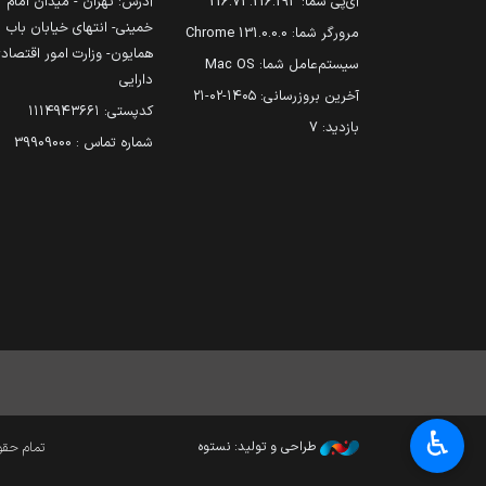
آی‌پی شما:
216.73.216.193
آدرس: تهران - میدان امام
خمینی- انتهای خیابان باب
مرورگر شما:
131.0.0.0 Chrome
همایون- وزارت امور اقتصاد
سیستم‌عامل شما:
Mac OS
دارایی
آخرین بروزرسانی:
۱۴۰۵-۰۲-۲۱
کدپستی: ۱۱۱۴۹۴۳۶۶۱
بازدید:
7
شماره تماس : 39909000
♿︎
طراحی و تولید: نستوه
تمام حقوق