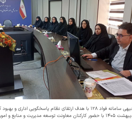
سومین نشست آموزشی و توجیهی سامانه فواد ۱۲۸ با هدف ارتقای نظام پاسخگویی ا
ارباب‌رجوع، روز یکشنبه ۱۳ اردیبهشت ۱۴۰۵ با حضور کارکنان معاونت‌ توسعه مدیریت و منا