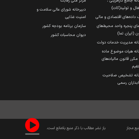
نه جامع کارآفرینی ،
مرکز ملی رقابت
ال و تولید(کات)
دبیرخانه شورای عالی سلامت و
 داده‌های اقتصادی و مالی
امنیت غذایی
مای پنجره واحد محیط‌های
سازمان برنامه بودجه کشور
ن (ایران تما)
دیوان محاسبات کشور
انه مدیریت خدمات دولت
نه هیات موضوع ماده
251 مکرر قانون مالیات‌های
قیم
انه تشخیص صلاحیت
داران رسمی
نبع مجاز
باز نشر مطالب با ذکر منبع بلامانع است.