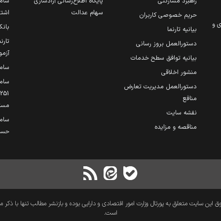
راهبرد مشارکتی
پایگاه اطلاع‌رسانی آزادسازی
ساما
سهام عدالت
اشتغ
حریم خصوصی کاربران
ی و
بانک
بیانیه تارنما
تارن
دستورالعمل بروز رسانی
آزمو
بیانیه توافق سطح خدمات
سام
منشور اخلاقی
ساما
دستورالعمل مدیریت تعارض
منافع
مست
نقشه سایت
سام
مناقصه و مزایده
حساب
 این سایت متعلق به پورتال وزارت امور اقتصادی و دارایی بوده و بازنشر مطالب تنها با ذکر م
است.