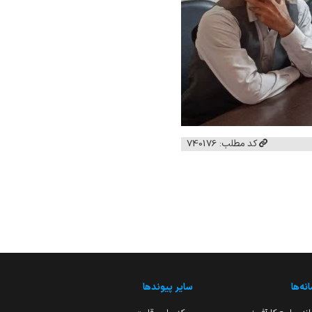
کد مطلب: 740176
نه‌ها
سایر پیوندها