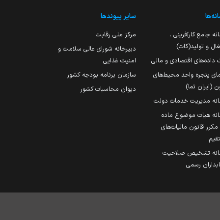
نه‌ها
سایر پیوندها
نه جامع کارآفرینی ،
مرکز ملی رقابت
ال و تولید(کات)
دبیرخانه شورای عالی سلامت و
 داده‌های اقتصادی و مالی
امنیت غذایی
مای پنجره واحد محیط‌های
سازمان برنامه بودجه کشور
ن (ایران تما)
دیوان محاسبات کشور
انه مدیریت خدمات دولت
نه هیات موضوع ماده
251 مکرر قانون مالیات‌های
قیم
انه تشخیص صلاحیت
داران رسمی