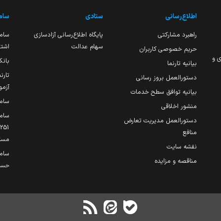
اطلاع‌رسانی
ستادی
ساما
راهبرد مشارکتی
پایگاه اطلاع‌رسانی آزادسازی
ساما
سهام عدالت
اشتغ
حریم خصوصی کاربران
ی و
بانک
بیانیه تارنما
تارن
دستورالعمل بروز رسانی
آزمو
بیانیه توافق سطح خدمات
سام
منشور اخلاقی
ساما
دستورالعمل مدیریت تعارض
منافع
مست
نقشه سایت
سام
مناقصه و مزایده
حساب