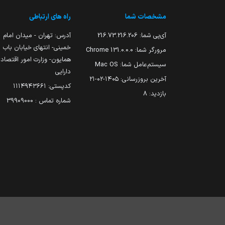
مشخصات شما
راه های ارتباطی
آی‌پی شما:
216.73.216.206
آدرس: تهران - میدان امام
خمینی- انتهای خیابان باب
مرورگر شما:
131.0.0.0 Chrome
همایون- وزارت امور اقتصاد
سیستم‌عامل شما:
Mac OS
دارایی
آخرین بروزرسانی:
۱۴۰۵-۰۲-۲۱
کدپستی: ۱۱۱۴۹۴۳۶۶۱
بازدید:
8
شماره تماس : 39909000