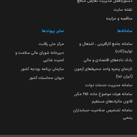
دستورالعمل مدیریت تعارض منافع
نقشه سایت
مناقصه و مزایده
سامانه‌ها
سایر پیوندها
سامانه جامع کارآفرینی ، اشتغال و
مرکز ملی رقابت
تولید(کات)
دبیرخانه شورای عالی سلامت و
بانک داده‌های اقتصادی و مالی
امنیت غذایی
تارنمای پنجره واحد محیط‌های آزمون
سازمان برنامه بودجه کشور
(ایران تما)
دیوان محاسبات کشور
سامانه مدیریت خدمات دولت
سامانه هیات موضوع ماده 251 مکرر
قانون مالیات‌های مستقیم
سامانه تشخیص صلاحیت حسابداران
رسمی