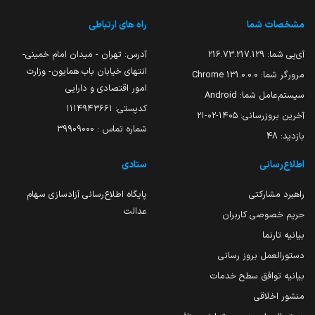
مشخصات شما
راه های ارتباطی
آی‌پی شما:
216.73.217.129
آدرس: تهران - میدان امام خمینی-
انتهای خیابان باب همایون- وزارت
مرورگر شما:
131.0.0.0 Chrome
امور اقتصادی و دارایی
سیستم‌عامل شما:
Android
کدپستی: ۱۱۱۴۹۴۳۶۶۱
آخرین بروزرسانی:
۱۴۰۵-۰۲-۲۱
شماره تماس : 39909000
بازدید:
48
اطلاع‌رسانی
ستادی
راهبرد مشارکتی
پایگاه اطلاع‌رسانی آزادسازی سهام
عدالت
حریم خصوصی کاربران
بیانیه تارنما
دستورالعمل بروز رسانی
بیانیه توافق سطح خدمات
منشور اخلاقی