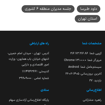
داود طبرسا
جلسه مدیران منطقه 6 کشوری
استان تهران
مشخصات شما
راه های ارتباطی
آی‌پی شما:
216.73.216.86
آدرس: تهران - میدان امام خمینی-
انتهای خیابان باب همایون- وزارت
مرورگر شما:
131.0.0.0 Chrome
امور اقتصادی و دارایی
سیستم‌عامل شما:
Android
کدپستی: ۱۱۱۴۹۴۳۶۶۱
آخرین بروزرسانی:
۱۴۰۵-۰۲-۲۲
شماره تماس : 39909000
بازدید:
27
اطلاع‌رسانی
ستادی
راهبرد مشارکتی
پایگاه اطلاع‌رسانی آزادسازی سهام