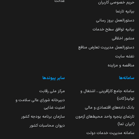
عدالت
حریم خصوصی کاربران
بیانیه تارنما
دستورالعمل بروز رسانی
بیانیه توافق سطح خدمات
منشور اخلاقی
دستورالعمل مدیریت تعارض منافع
نقشه سایت
مناقصه و مزایده
سامانه‌ها
سایر پیوندها
سامانه جامع کارآفرینی ، اشتغال و
مرکز ملی رقابت
تولید(کات)
دبیرخانه شورای عالی سلامت و
بانک داده‌های اقتصادی و مالی
امنیت غذایی
تارنمای پنجره واحد محیط‌های آزمون
سازمان برنامه بودجه کشور
(ایران تما)
دیوان محاسبات کشور
سامانه مدیریت خدمات دولت