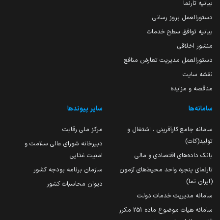
بیانیه تارنما
دستورالعمل بروز رسانی
بیانیه توافق سطح خدمات
منشور اخلاقی
دستورالعمل مدیریت تعارض منافع
نقشه سایت
مناقصه و مزایده
سامانه‌ها
سایر پیوندها
سامانه جامع کارآفرینی ، اشتغال و
مرکز ملی رقابت
تولید(کات)
دبیرخانه شورای عالی سلامت و
بانک داده‌های اقتصادی و مالی
امنیت غذایی
تارنمای پنجره واحد محیط‌های آزمون
سازمان برنامه بودجه کشور
(ایران تما)
دیوان محاسبات کشور
سامانه مدیریت خدمات دولت
سامانه هیات موضوع ماده 251 مکرر