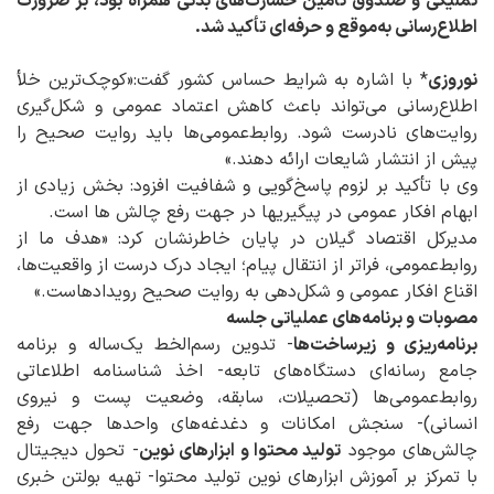
تملیکی و صندوق تأمین خسارت‌های بدنی همراه بود، بر ضرورت
اطلاع‌رسانی به‌موقع و حرفه‌ای تأکید شد.
نوروزی
* با اشاره به شرایط حساس کشور گفت:«کوچک‌ترین خلأ
اطلاع‌رسانی می‌تواند باعث کاهش اعتماد عمومی و شکل‌گیری
روایت‌های نادرست شود. روابط‌عمومی‌ها باید روایت صحیح را
پیش از انتشار شایعات ارائه دهند.»
وی با تأکید بر لزوم پاسخ‌گویی و شفافیت افزود: بخش زیادی از
ابهام افکار عمومی در پیگیریها در جهت رفع چالش ها است.
مدیرکل اقتصاد گیلان در پایان خاطرنشان کرد: «هدف ما از
روابط‌عمومی، فراتر از انتقال پیام؛ ایجاد درک درست از واقعیت‌ها،
اقناع افکار عمومی و شکل‌دهی به روایت صحیح رویدادهاست.»
مصوبات و برنامه‌های عملیاتی جلسه
برنامه‌ریزی و زیرساخت‌ها
- تدوین رسم‌الخط یک‌ساله و برنامه
جامع رسانه‌ای دستگاه‌های تابعه- اخذ شناسنامه اطلاعاتی
روابط‌عمومی‌ها (تحصیلات، سابقه، وضعیت پست و نیروی
انسانی)- سنجش امکانات و دغدغه‌های واحدها جهت رفع
چالش‌های موجود
تولید محتوا و ابزارهای نوین
- تحول دیجیتال
با تمرکز بر آموزش ابزارهای نوین تولید محتوا- تهیه بولتن خبری