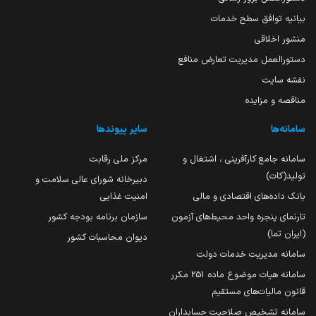
بیانیه توافق سطح خدمات
منشور اخلاقی
دستورالعمل مدیریت تعارض منافع
نقشه سایت
مناقصه و مزایده
سامانه‌ها
سایر پیوندها
سامانه جامع کارآفرینی ، اشتغال و
مرکز ملی رقابت
تولید(کات)
دبیرخانه شورای عالی سلامت و
بانک داده‌های اقتصادی و مالی
امنیت غذایی
تارنمای پنجره واحد محیط‌های آزمون
سازمان برنامه بودجه کشور
(ایران تما)
دیوان محاسبات کشور
سامانه مدیریت خدمات دولت
سامانه هیات موضوع ماده 251 مکرر
قانون مالیات‌های مستقیم
سامانه تشخیص صلاحیت حسابداران