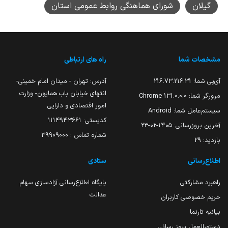
گیلان
شورای هماهنگی روابط عمومی استان
مشخصات شما
راه های ارتباطی
آی‌پی شما:
216.73.216.31
آدرس: تهران - میدان امام خمینی-
انتهای خیابان باب همایون- وزارت
مرورگر شما:
131.0.0.0 Chrome
امور اقتصادی و دارایی
سیستم‌عامل شما:
Android
کدپستی: ۱۱۱۴۹۴۳۶۶۱
آخرین بروزرسانی:
۱۴۰۵-۰۲-۲۳
شماره تماس : 39909000
بازدید:
29
اطلاع‌رسانی
ستادی
راهبرد مشارکتی
پایگاه اطلاع‌رسانی آزادسازی سهام
عدالت
حریم خصوصی کاربران
بیانیه تارنما
دستورالعمل بروز رسانی