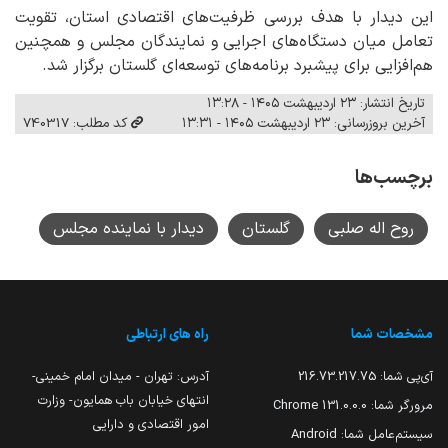
این دیدار با هدف بررسی ظرفیت‌های اقتصادی استان، تقویت
تعامل میان دستگاه‌های اجرایی و نمایندگان مجلس و همچنین
هم‌افزایی برای پیشبرد برنامه‌های توسعه‌ای گلستان برگزار شد.
تاریخ انتشار: ۲۳ اردیبهشت ۱۴۰۵ - ۱۳:۲۸
آخرین بروزرسانی: ۲۳ اردیبهشت ۱۴۰۵ - ۱۳:۳۱
کد مطلب: 740317
برچسب‌ها
روح اله صلبی
گلستان
دیدار با نماینده مجلس
مشخصات شما
راه های ارتباطی
آی‌پی شما:
216.73.217.75
آدرس: تهران - میدان امام خمینی-
انتهای خیابان باب همایون- وزارت
مرورگر شما:
131.0.0.0 Chrome
امور اقتصادی و دارایی
سیستم‌عامل شما:
Android