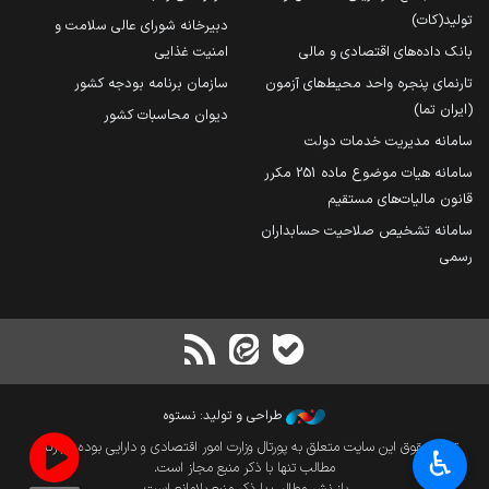
تولید(کات)
دبیرخانه شورای عالی سلامت و
بانک داده‌های اقتصادی و مالی
امنیت غذایی
تارنمای پنجره واحد محیط‌های آزمون
سازمان برنامه بودجه کشور
(ایران تما)
دیوان محاسبات کشور
سامانه مدیریت خدمات دولت
سامانه هیات موضوع ماده 251 مکرر
قانون مالیات‌های مستقیم
سامانه تشخیص صلاحیت حسابداران
رسمی
طراحی و تولید: نستوه
تمام حقوق این سایت متعلق به پورتال وزارت امور اقتصادی و دارایی بوده و بازنشر
♿︎
مطالب تنها با ذکر منبع مجاز است.
باز نشر مطالب با ذکر منبع بلامانع است.