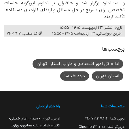
و استاندارد برگزار شد و حاضران بر تداوم این‌گونه جلسات
تخصصی برای تسریع در حل مسائل و ارتقای کارآمدی دستگاه‌ها
تأکید کردند.
تاریخ انتشار: ۲۳ اردیبهشت ۱۴۰۵ - ۱۵:۵۵
آخرین بروزرسانی: ۲۳ اردیبهشت ۱۴۰۵ - ۱۵:۵۵
کد مطلب: 740327
برچسب‌ها
اداره کل امور اقتصادی و دارایی استان تهران
استان تهران
داود طبرسا
مشخصات شما
راه های ارتباطی
آی‌پی شما:
216.73.217.114
آدرس: تهران - میدان امام خمینی-
انتهای خیابان باب همایون- وزارت
مرورگر شما:
131.0.0.0 Chrome