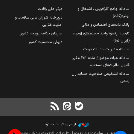
سامانه جامع کارآفرینی ، اشتغال و
مرکز ملی رقابت
تولید(کات)
دبیرخانه شورای عالی سلامت و
بانک داده‌های اقتصادی و مالی
امنیت غذایی
تارنمای پنجره واحد محیط‌های آزمون
سازمان برنامه بودجه کشور
(ایران تما)
دیوان محاسبات کشور
سامانه مدیریت خدمات دولت
سامانه هیات موضوع ماده 251 مکرر
قانون مالیات‌های مستقیم
سامانه تشخیص صلاحیت حسابداران
رسمی
طراحی و تولید: نستوه
تمام حقوق این سایت متعلق به پورتال وزارت امور اقتصادی و دارایی بوده و بازنشر