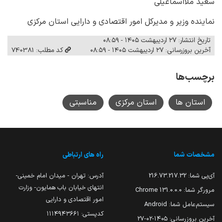
سعید ملااسماعیلی
نماینده وزیر و مدیرکل امور اقتصادی و دارایی استان مرکزی
تاریخ انتشار: ۲۷ اردیبهشت ۱۴۰۵ - ۰۸:۵۹
آخرین بروزرسانی: ۲۷ اردیبهشت ۱۴۰۵ - ۰۸:۵۹
کد مطلب: 740381
برچسب‌ها
استان ها
استان مرکزی
مناسبتی
مشخصات شما
راه های ارتباطی
آی‌پی شما:
216.73.217.32
آدرس: تهران - میدان امام خمینی-
انتهای خیابان باب همایون- وزارت
مرورگر شما:
131.0.0.0 Chrome
امور اقتصادی و دارایی
سیستم‌عامل شما:
Android
کدپستی: ۱۱۱۴۹۴۳۶۶۱
آخرین بروزرسانی:
۱۴۰۵-۰۲-۲۷