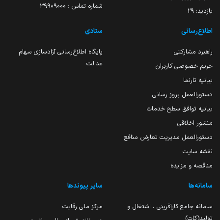
شماره تماس : 39909000
بازدید:
29
اطلاع‌رسانی
ستادی
راهبرد مشارکتی
پایگاه اطلاع‌رسانی آزادسازی سهام
عدالت
حریم خصوصی کاربران
بیانیه تارنما
دستورالعمل بروز رسانی
بیانیه توافق سطح خدمات
منشور اخلاقی
دستورالعمل مدیریت تعارض منافع
نقشه سایت
مناقصه و مزایده
سامانه‌ها
سایر پیوندها
سامانه جامع کارآفرینی ، اشتغال و
مرکز ملی رقابت
تولید(کات)