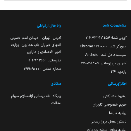
مشخصات شما
راه های ارتباطی
آی‌پی شما:
216.73.217.154
آدرس: تهران - میدان امام خمینی-
انتهای خیابان باب همایون- وزارت
مرورگر شما:
131.0.0.0 Chrome
امور اقتصادی و دارایی
سیستم‌عامل شما:
Android
کدپستی: ۱۱۱۴۹۴۳۶۶۱
آخرین بروزرسانی:
۱۴۰۵-۰۲-۲۷
شماره تماس : 39909000
بازدید:
34
اطلاع‌رسانی
ستادی
راهبرد مشارکتی
پایگاه اطلاع‌رسانی آزادسازی سهام
عدالت
حریم خصوصی کاربران
بیانیه تارنما
دستورالعمل بروز رسانی
بیانیه توافق سطح خدمات