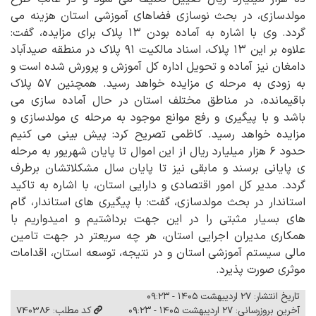
مولدسازی، در بحث نوسازی فضاهای آموزشی استان هزینه می
گردد. وی با اشاره به آماده بودن ۱۳ پلاک برای مزایده، گفت:
علاوه بر این ۱۳ پلاک، اسناد مالکیت ۹۱ پلاک در منطقه صیدآباد
دامغان نیز آماده و تحویل اداره کل آموزش و پرورش شده است و
به زودی به مرحله ی مزایده خواهد رسید. همچنین ۵۷ پلاک
باقیمانده، در مناطق مختلف استان در حال آماده سازی می
باشد و با پیگیری و رفع موانع موجود به مرحله ی مولدسازی و
مزایده خواهد رسید. کاظمی تصریح کرد: پیش بینی می کنیم
حدود ۶ هزار میلیارد ریال از این اموال تا پایان شهریور به مرحله
ی پایانی برسند و مابقی نیز تا پایان سال مشکلاتشان برطرف
گردد. مدیر کل امور اقتصادی و دارایی استان، با اشاره به تاکید
استاندار در بحث مولدسازی، گفت: با پیگیری های استاندار، گام
های بسیار مثبتی را در این جهت برداشتیم و امیدواریم با
همکاری مدیران اجرایی استان، هر چه سریعتر در جهت تامین
مالی سیستم آموزشی استان و در نتیجه، توسعه استان، اقدامات
موثری صورت پذیرد.
تاریخ انتشار: ۲۷ اردیبهشت ۱۴۰۵ - ۰۹:۲۳
آخرین بروزرسانی: ۲۷ اردیبهشت ۱۴۰۵ - ۰۹:۲۳
کد مطلب: 740386