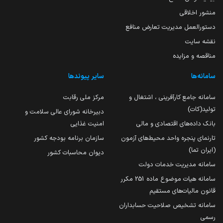
منشور اخلاقی
دستورالعمل مدیریت تعارض منافع
نقشه سایت
مناقصه و مزایده
سامانه‌ها
سایر پیوندها
سامانه جامع کارآفرینی ، اشتغال و
مرکز ملی رقابت
تولید(کات)
دبیرخانه شورای عالی سلامت و
بانک داده‌های اقتصادی و مالی
امنیت غذایی
تارنمای پنجره واحد محیط‌های آزمون
سازمان برنامه بودجه کشور
(ایران تما)
دیوان محاسبات کشور
سامانه مدیریت خدمات دولت
سامانه هیات موضوع ماده 251 مکرر
قانون مالیات‌های مستقیم
سامانه تشخیص صلاحیت حسابداران
رسمی